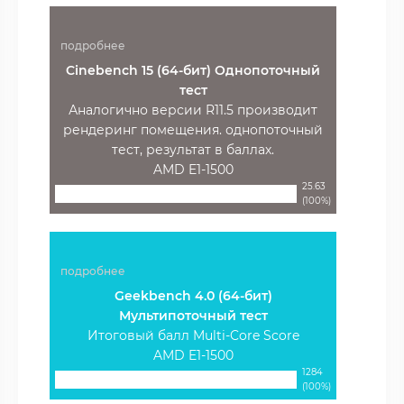
подробнее
Cinebench 15 (64-бит) Однопоточный
тест
Аналогично версии R11.5 производит
рендеринг помещения. однопоточный
тест, результат в баллах.
AMD E1-1500
25.63
(100%)
подробнее
Geekbench 4.0 (64-бит)
Мультипоточный тест
Итоговый балл Multi-Core Score
AMD E1-1500
1284
(100%)