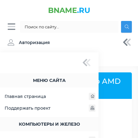
BNAME
.RU
Авторизация
BNAME.RU
» Сравнение AMD E1-1500
Сравнить процессор AMD
МЕНЮ САЙТА
E1-1500
Главная страница
Поддержать проект
РАСШИРИТЬ СЛЕВА
КОМПЬЮТЕРЫ И ЖЕЛЕЗО