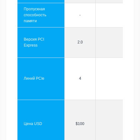
Пропускная
способность
-
памяти
Версия PCI
2.0
Express
Линий PCIe
4
Цена USD
$100