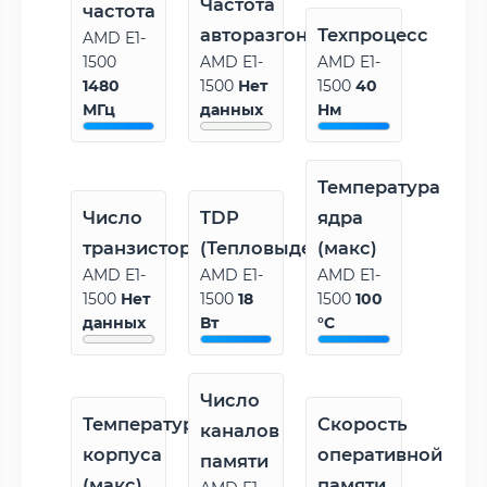
Частота
частота
авторазгона
Техпроцесс
AMD E1-
1500
AMD E1-
AMD E1-
1480
1500
Нет
1500
40
МГц
данных
Нм
Температура
Число
TDP
ядра
транзисторов
(Тепловыделение)
(макс)
AMD E1-
AMD E1-
AMD E1-
1500
Нет
1500
18
1500
100
данных
Вт
°C
Число
Температура
Скорость
каналов
корпуса
оперативной
памяти
(макс)
памяти