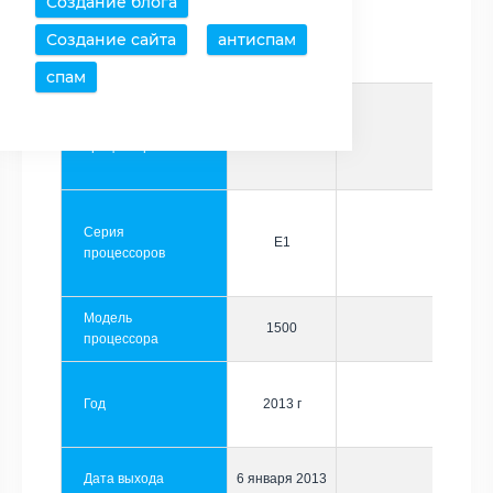
Создание блога
Производитель
AMD
Создание сайта
антиспам
спам
Семейство
E-series
процессоров
Серия
E1
процессоров
Модель
1500
процессора
Год
2013 г
Дата выхода
6 января 2013