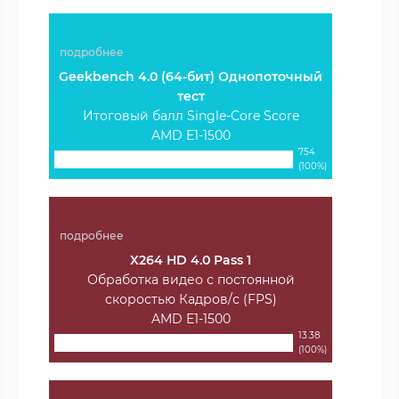
подробнее
Geekbench 4.0 (64-бит) Однопоточный
тест
Итоговый балл Single-Core Score
AMD E1-1500
754
(100%)
подробнее
X264 HD 4.0 Pass 1
Обработка видео с постоянной
скоростью Кадров/с (FPS)
AMD E1-1500
13.38
(100%)