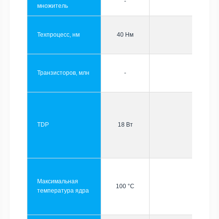
-
множитель
Техпроцесс, нм
40 Нм
Транзисторов, млн
-
TDP
18 Вт
Максимальная
100 °C
температура ядра