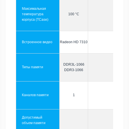
Максимальная
температура
100 °C
корпуса (TCase)
Встроенное видео
Radeon HD 7310
DDR3L-1066
Типы памяти
DDR3-1066
Каналов памяти
1
Допустимый
объем памяти