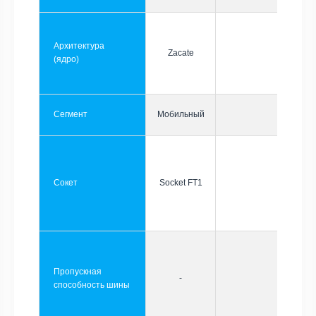
Архитектура
Zacate
(ядро)
Сегмент
Мобильный
Сокет
Socket FT1
Пропускная
-
способность шины