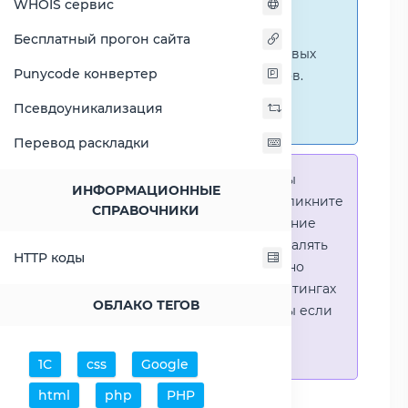
WHOIS сервис
ниже представлены
графические сравнения
Бесплатный прогон сайта
количественных и числовых
Punycode конвертер
параметров процессоров.
Перейти к наглядным
Псевдоуникализация
сравнениям.
Перевод раскладки
Справка:
Для того что-бы
ИНФОРМАЦИОННЫЕ
выделить процессор - кликните
СПРАВОЧНИКИ
на его название. Выделение
позволяет выборочно удалять
HTTP коды
процессоры или наглядно
видеть результаты в рейтингах
ОБЛАКО ТЕГОВ
(Во избежении путаницы если
в таблице несколько
процессоров)
1С
css
Google
html
php
PHP
Добавить процессоры