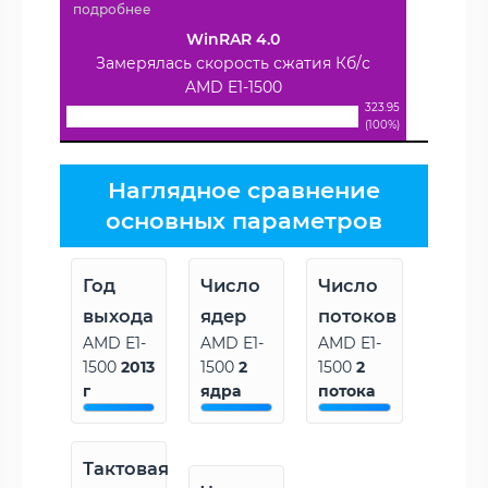
подробнее
WinRAR 4.0
Замерялась скорость сжатия Кб/с
AMD E1-1500
323.95
(100%)
Наглядное сравнение
основных параметров
Год
Число
Число
выхода
ядер
потоков
AMD E1-
AMD E1-
AMD E1-
1500
2013
1500
2
1500
2
г
ядра
потока
Тактовая