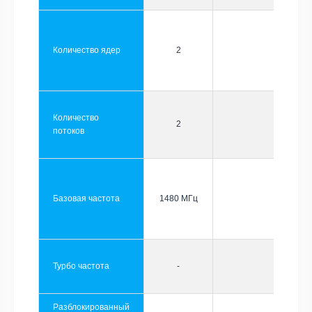
Количество ядер
2
Количество
2
потоков
Базовая частота
1480 МГц
Турбо частота
-
Разблокированный