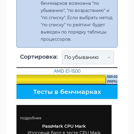
бенчмарков возможна "по
убыванию", "по возрастанию" и
"по списку". Если выбрать метод
"по списку" то рейтинг будет
выведен по порядку таблицы
процессоров.
Сортировка:
AMD E1-1500
520.02
(100%)
Тесты в бенчмарках
подробнее
PassMark CPU Mark
Итоговый балл в тесте CPU Mark