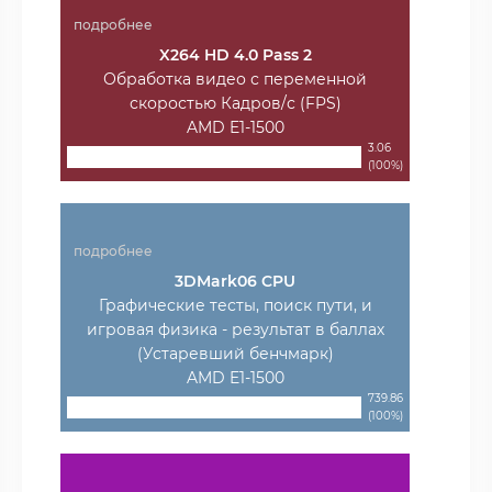
подробнее
X264 HD 4.0 Pass 2
Обработка видео с переменной
скоростью Кадров/с (FPS)
AMD E1-1500
3.06
(100%)
подробнее
3DMark06 CPU
Графические тесты, поиск пути, и
игровая физика - результат в баллах
(Устаревший бенчмарк)
AMD E1-1500
739.86
(100%)