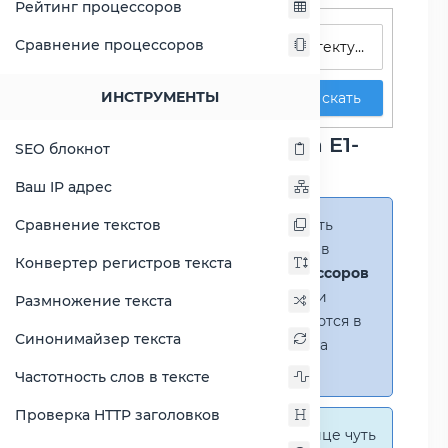
Рейтинг процессоров
Поиск процессоров
Сравнение процессоров
ИНСТРУМЕНТЫ
Искать
Сравнение процессора E1-
SEO блокнот
1500
Ваш IP адрес
Сравнение текстов
Справка:
Можно добавить
несколько процессоров в
Конвертер регистров текста
сравнение
(до 14 процессоров
в таблице)
. В случае если
Размножение текста
процессоры не помещаются в
Синонимайзер текста
таблицу, появится полоса
прокрутки.
Частотность слов в тексте
Проверка HTTP заголовков
Справка:
На этой странице чуть