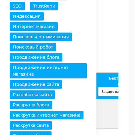
SEO
TrustRank
Очистить таблицу
Индексация
Снять все выделения
Интернет магазин
Поисковая оптимизация
Оставить только
выбранное
Поисковый робот
Удалить выбранное
Продвижение блога
Продвижение интернет
магазина
Быстрое доба
AMD E1-
Процессоры /
Продвижение сайта
процессо
1500
Характеристики
Изменить
Разработка сайта
Раскрутка блога
Страница
Подробнее
Раскрутка интернет магазина
Раскрутка сайта