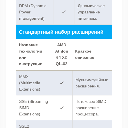
DPM (Dynamic
Динамическое
Power
управление
management)
питанием.
Стандартный набор расширений
Название
AMD
технологии
Athlon
Краткое
или
64 X2
описание
инструкции
QL-62
MMX
Мультимедийные
(Multimedia
расширения.
Extensions)
SSE (Streaming
Потоковое SIMD-
SIMD
расширение
Extensions)
процессора.
SSE2