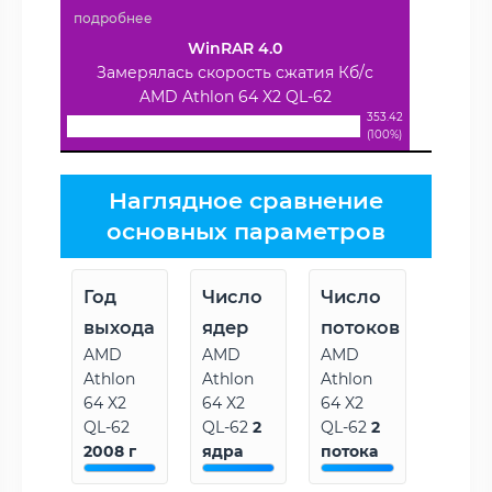
подробнее
WinRAR 4.0
Замерялась скорость сжатия Кб/с
AMD Athlon 64 X2 QL-62
353.42
(100%)
Наглядное сравнение
основных параметров
Год
Число
Число
выхода
ядер
потоков
AMD
AMD
AMD
Athlon
Athlon
Athlon
64 X2
64 X2
64 X2
QL-62
QL-62
2
QL-62
2
2008 г
ядра
потока