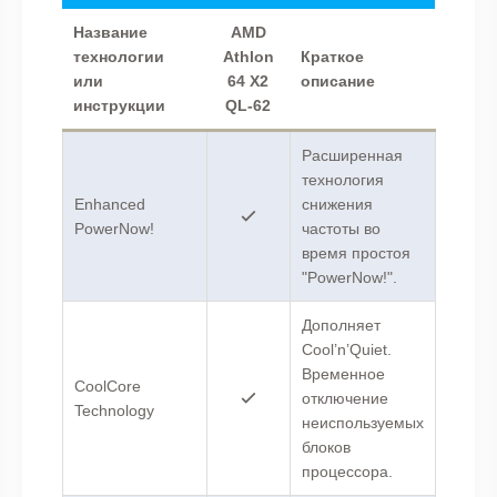
Название
AMD
технологии
Athlon
Краткое
или
64 X2
описание
инструкции
QL-62
Расширенная
технология
Enhanced
снижения
PowerNow!
частоты во
время простоя
"PowerNow!".
Дополняет
Cool’n’Quiet.
Временное
CoolCore
отключение
Technology
неиспользуемых
блоков
процессора.