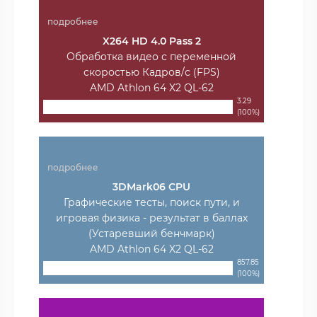
подробнее
X264 HD 4.0 Pass 2
Обработка видео с переменной
скоростью Кадров/с (FPS)
AMD Athlon 64 X2 QL-62
3.29
(100%)
подробнее
3DMark06 CPU
Графические тесты, поиск пути, и
игровая физика - результат в баллах
(Устаревший бенчмарк)
AMD Athlon 64 X2 QL-62
857.85
(100%)