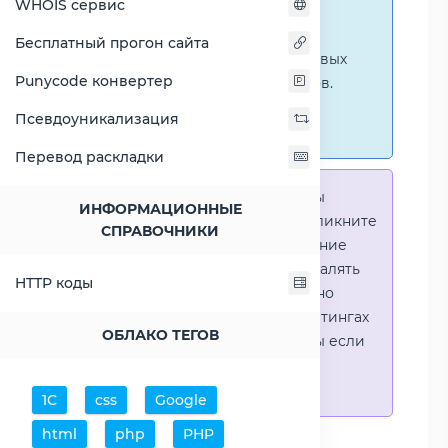
WHOIS сервис
ниже представлены
графические сравнения
Бесплатный прогон сайта
количественных и числовых
Punycode конвертер
параметров процессоров.
Перейти к наглядным
Псевдоуникализация
сравнениям.
Перевод раскладки
Справка:
Для того что-бы
ИНФОРМАЦИОННЫЕ
выделить процессор - кликните
СПРАВОЧНИКИ
на его название. Выделение
позволяет выборочно удалять
HTTP коды
процессоры или наглядно
видеть результаты в рейтингах
ОБЛАКО ТЕГОВ
(Во избежении путаницы если
в таблице несколько
процессоров)
1С
css
Google
html
php
PHP
Добавить процессоры