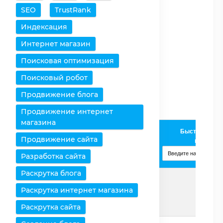
SEO
TrustRank
Очистить таблицу
Индексация
Снять все выделения
Интернет магазин
Поисковая оптимизация
Оставить только
выбранное
Поисковый робот
Удалить выбранное
Продвижение блога
Продвижение интернет
магазина
AMD
Быстрое доба
Продвижение сайта
Процессоры /
Athlon 64
процессо
Характеристики
X2 QL-62
Разработка сайта
Изменить
Раскрутка блога
Раскрутка интернет магазина
Страница
Подробнее
Раскрутка сайта