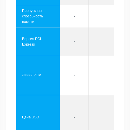
Пропускная
способность
-
памяти
Версия PCI
-
Express
Линий PCIe
-
Цена USD
-