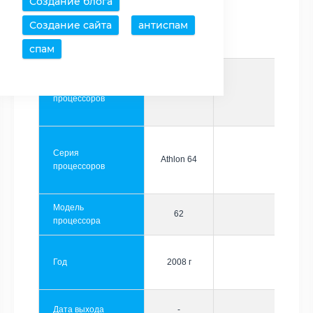
Создание блога
Создание сайта
антиспам
Производитель
AMD
спам
Семейство
A-series
процессоров
Серия
Athlon 64
процессоров
Модель
62
процессора
Год
2008 г
Дата выхода
-