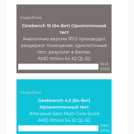
подробнее
Cinebench 15 (64-бит) Однопоточный
тест
Аналогично версии R11.5 производит
рендеринг помещения. однопоточный
тест, результат в баллах.
AMD Athlon 64 X2 QL-62
26.43
(100%)
подробнее
Geekbench 4.0 (64-бит)
Мультипоточный тест
Итоговый балл Multi-Core Score
AMD Athlon 64 X2 QL-62
1099.3
(100%)