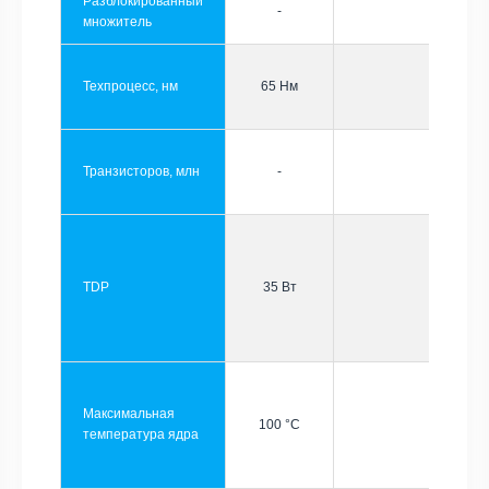
Разблокированный
-
множитель
Техпроцесс, нм
65 Нм
Транзисторов, млн
-
TDP
35 Вт
Максимальная
100 °C
температура ядра