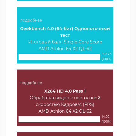
подробнее
Geekbench 4.0 (64-бит) Однопоточный
тест
Итоговый балл Single-Core Score
AMD Athlon 64 X2 QL-62
593.23
(100%)
подробнее
X264 HD 4.0 Pass 1
Обработка видео с постоянной
скоростью Кадров/с (FPS)
AMD Athlon 64 X2 QL-62
14.02
(100%)