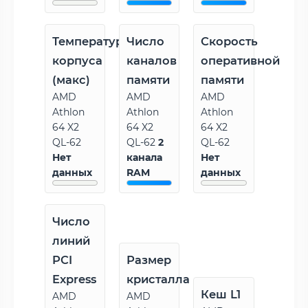
Температура
Число
Скорость
корпуса
каналов
оперативной
(макс)
памяти
памяти
AMD
AMD
AMD
Athlon
Athlon
Athlon
64 X2
64 X2
64 X2
QL-62
QL-62
2
QL-62
Нет
канала
Нет
данных
RAM
данных
Число
линий
PCI
Размер
Express
кристалла
Кеш L1
AMD
AMD