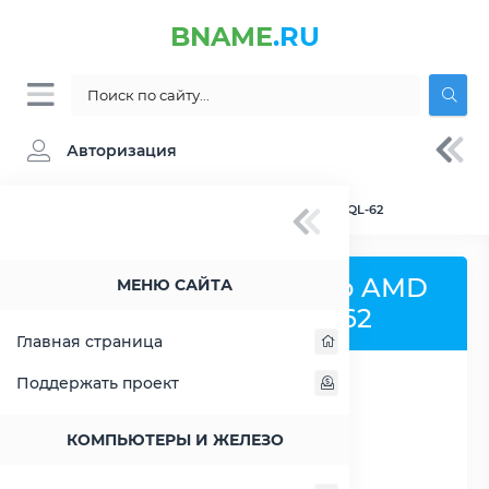
BNAME
.RU
Авторизация
BNAME.RU
» Сравнение AMD Athlon 64 X2 QL-62
Сравнить процессор AMD
МЕНЮ САЙТА
Athlon 64 X2 QL-62
Главная страница
Поддержать проект
РАСШИРИТЬ СЛЕВА
КОМПЬЮТЕРЫ И ЖЕЛЕЗО