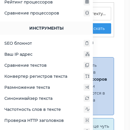
Рейтинг процессоров
Поиск процессоров
Сравнение процессоров
ИНСТРУМЕНТЫ
Искать
Сравнение процессора
SEO блокнот
Athlon 64 X2 QL-62
Ваш IP адрес
Сравнение текстов
Справка:
Можно добавить
несколько процессоров в
Конвертер регистров текста
сравнение
(до 14 процессоров
в таблице)
. В случае если
Размножение текста
процессоры не помещаются в
Синонимайзер текста
таблицу, появится полоса
прокрутки.
Частотность слов в тексте
Проверка HTTP заголовков
Справка:
На этой странице чуть