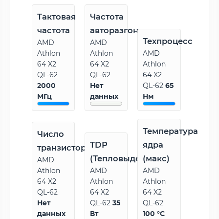
Тактовая
Частота
частота
авторазгона
Техпроцесс
AMD
AMD
Athlon
Athlon
AMD
64 X2
64 X2
Athlon
QL-62
QL-62
64 X2
2000
Нет
QL-62
65
МГц
данных
Нм
Температура
Число
TDP
ядра
транзисторов
(Тепловыделение)
(макс)
AMD
Athlon
AMD
AMD
64 X2
Athlon
Athlon
QL-62
64 X2
64 X2
Нет
QL-62
35
QL-62
данных
Вт
100 °C