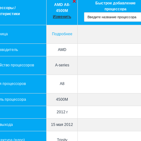
Быстрое добавление
AMD A8-
ессоры /
процессора
4500M
ктеристики
Изменить
ница
Подробнее
зводитель
AMD
йство процессоров
A-series
я процессоров
A8
ль процессора
4500M
2012 г
 выхода
15 мая 2012
ектура (ядро)
Trinity