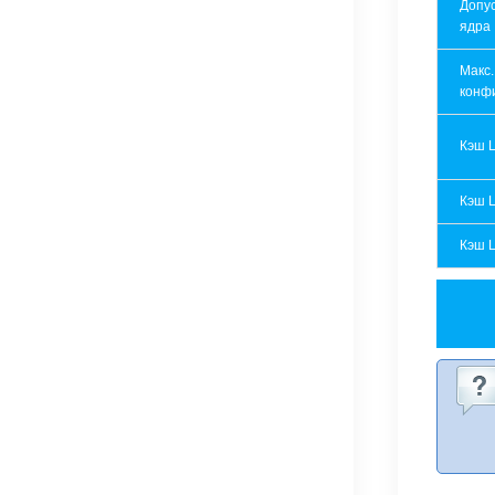
Допу
ядра
Макс.
конф
Кэш 
Кэш 
Кэш 