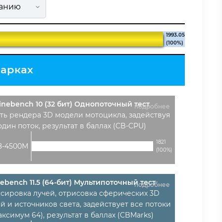
1993.05
(100%)
марках
inebench 10 (32 бит) Однопоточный тест
подробнее
ть рендера 3D модели мотоцикла, задействуя
один поток, результат в баллах (CB-CPU)
1821
8-4500M
(100%)
ebench 11.5 (64-бит) Мультипоточный тест
подробнее
ссировка лучей, отрисовка сферических 3D
й и источников света, задействует все потоки
аксимум 64), результат в баллах (CBMarks)