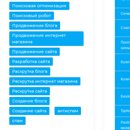
Поисковая оптимизация
Сегм
Поисковый робот
Продвижение блога
Соке
Продвижение интернет
магазина
Проп
шин
Продвижение сайта
Разработка сайта
Коли
Раскрутка блога
Колич
Раскрутка интернет магазина
Раскрутка сайта
Базов
Создание блога
Создание сайта
антиспам
Турбо
спам
Разб
множ