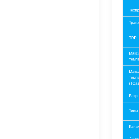
Техпр
Транз
TDP
Макс
темп
Макс
темп
(TCas
Встр
Типы
Кана