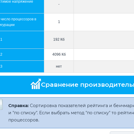
стимое напряжение
-
 число процессоров в
1
игурации
L1
192 Кб
L2
4096 Кб
L3
нет
Сравнение производитель
Справка:
Сортировка показателей рейтинга и бенчмарк
и "по списку". Если выбрать метод "по списку" то рейт
процессоров.