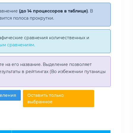
равнение
(до 14 процессоров в таблице)
. В
вится полоса прокрутки.
афические сравнения количественных и
ым сравнениям.
те на его название. Выделение позволяет
езультаты в рейтингах (Во избежении путаницы
деления
Оставить только
выбранное