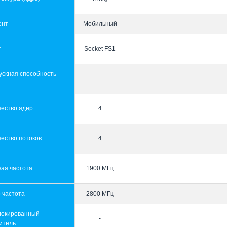
ент
Мобильный
т
Socket FS1
ускная способность
-
ы
чество ядер
4
ество потоков
4
ая частота
1900 МГц
 частота
2800 МГц
локированный
-
итель