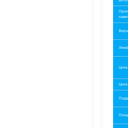
Допу
Проп
памя
Верси
Лини
Цена
Цена
Подд
Площ