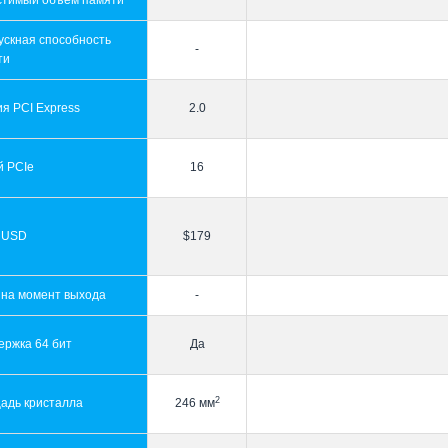
стимый объем памяти
ускная способность
-
ти
я PCI Express
2.0
й PCIe
16
 USD
$179
 на момент выхода
-
ержка 64 бит
Да
2
адь кристалла
246 мм