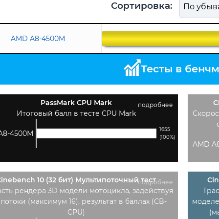
Сортировка:
AMD A8-4500M
Тесты в бенч
PassMark CPU Mark
C
подробнее
Итоговый балл в тесте CPU Mark
Скорос
1655
A8-4500M
(100%)
AMD A
inebench 10 (32 бит) Мультипоточный тест
Cin
подробнее
сть рендера 3D модели мотоцикла, задействуя
Тра
 потоки (максимум 16), результат в баллах (CB-
моделе
CPU)
(м