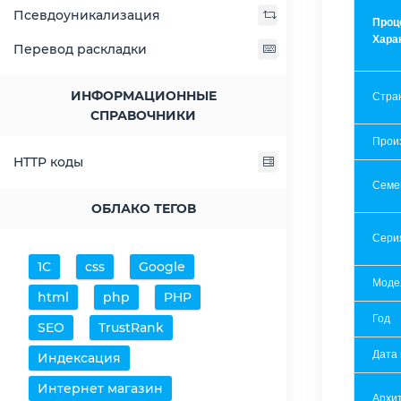
Псевдоуникализация
Проц
Хара
Перевод раскладки
ИНФОРМАЦИОННЫЕ
Стра
СПРАВОЧНИКИ
Прои
HTTP коды
Семе
ОБЛАКО ТЕГОВ
Сери
1С
css
Google
Моде
html
php
PHP
Год
SEO
TrustRank
Дата
Индексация
Интернет магазин
Архит