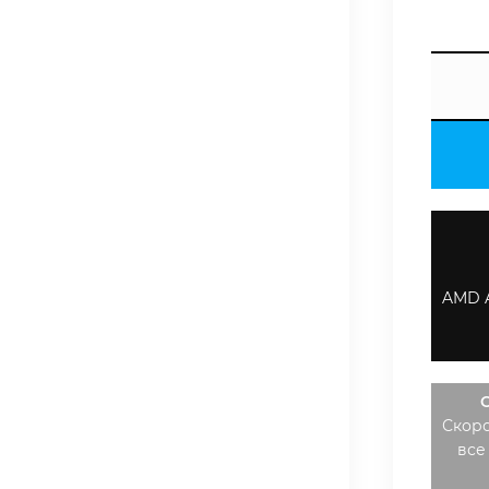
AMD 
C
Скоро
все