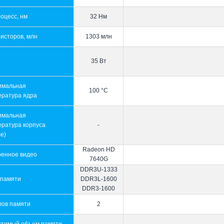
оцесс, нм
32 Нм
исторов, млн
1303 млн
35 Вт
имальная
100 °C
ература ядра
имальная
ература корпуса
-
e)
Radeon HD
оенное видео
7640G
DDR3U-1333
 памяти
DDR3L-1600
DDR3-1600
лов памяти
2