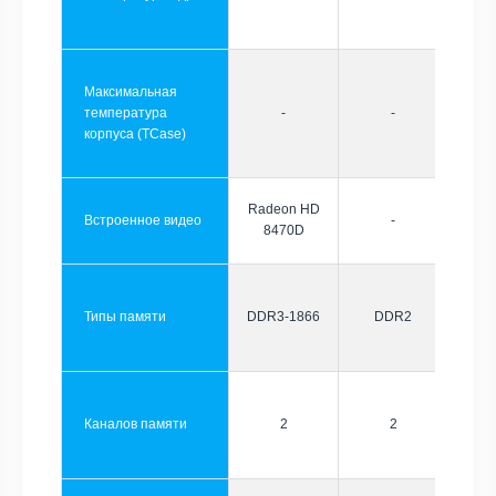
Максимальная
температура
-
-
корпуса (TCase)
Radeon HD
Встроенное видео
-
8470D
Типы памяти
DDR3-1866
DDR2
Каналов памяти
2
2