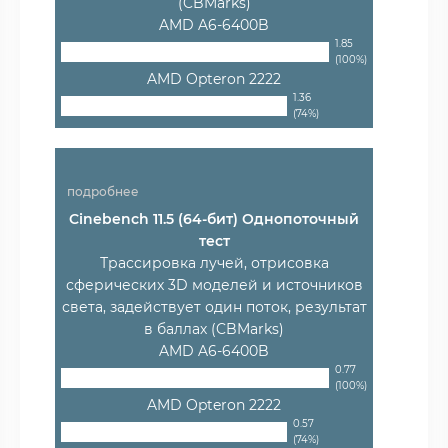
(CBMarks)
AMD A6-6400B
1.85
(100%)
AMD Opteron 2222
1.36
(74%)
подробнее
Cinebench 11.5 (64-бит) Однопоточный
тест
Трассировка лучей, отрисовка
сферических 3D моделей и источников
света, задействует один поток, результат
в баллах (CBMarks)
AMD A6-6400B
0.77
(100%)
AMD Opteron 2222
0.57
(74%)