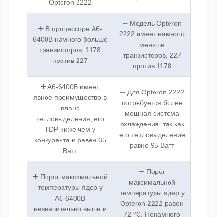
Opteron 2222
Модель Opteron
В процессоре A6-
2222 имеет намного
6400B намного больше
меньше
транзисторов, 1178
транзисторов, 227
против 227
против 1178
A6-6400B имеет
Для Opteron 2222
явное преимущество в
потребуется более
плане
мощная система
тепловыделения, его
охлаждения, так как
TDP ниже чем у
его тепловыделение
конкурента и равен 65
равно 95 Ватт
Ватт
Порог
Порог максимальной
максимальной
температуры ядер у
температуры ядер у
A6-6400B
Opteron 2222 равен
незначительно выше и
72 °C. Ненамного