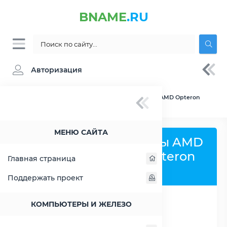
BNAME
.RU
Авторизация
BNAME.RU
» Сравнение AMD A6-6400B vs AMD Opteron
2222
МЕНЮ САЙТА
Сравнить процессоры AMD
A6-6400B и AMD Opteron
Главная страница
2222
Поддержать проект
КОМПЬЮТЕРЫ И ЖЕЛЕЗО
РАСШИРИТЬ СЛЕВА