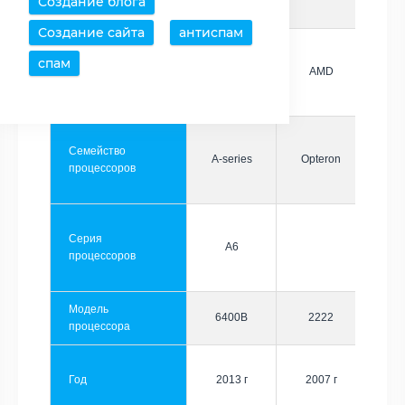
Создание блога
Создание сайта
антиспам
спам
Производитель
AMD
AMD
Семейство
A-series
Opteron
процессоров
Серия
A6
процессоров
Модель
6400B
2222
процессора
Год
2013 г
2007 г