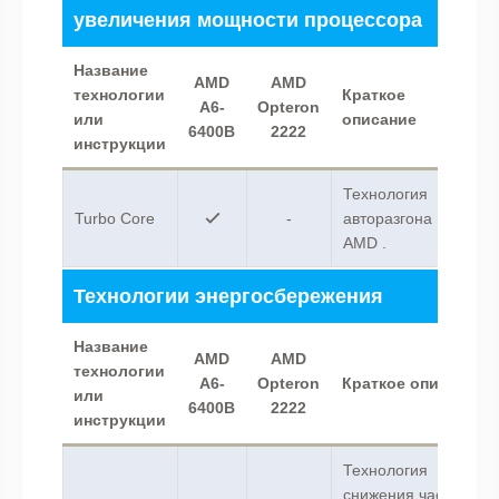
увеличения мощности процессора
Название
AMD
AMD
технологии
Краткое
A6-
Opteron
или
описание
6400B
2222
инструкции
Технология
Turbo Core
-
авторазгона
AMD .
Технологии энергосбережения
Название
AMD
AMD
технологии
A6-
Opteron
Краткое описание
или
6400B
2222
инструкции
Технология
снижения частоты