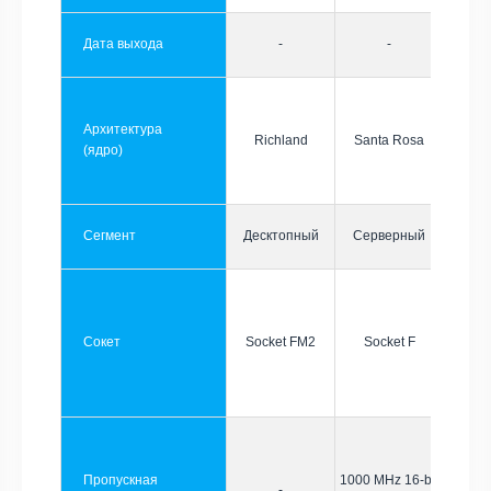
Дата выхода
-
-
Архитектура
Richland
Santa Rosa
(ядро)
Сегмент
Десктопный
Серверный
Сокет
Socket FM2
Socket F
Пропускная
1000 MHz 16-bit
-