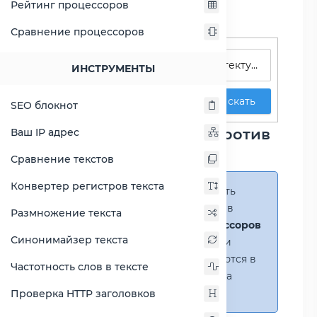
Рейтинг процессоров
Сравнение процессоров
Поиск процессоров
ИНСТРУМЕНТЫ
Искать
SEO блокнот
Сравнение A6-6400B против
Ваш IP адрес
Opteron 2222
Сравнение текстов
Конвертер регистров текста
Справка:
Можно добавить
несколько процессоров в
Размножение текста
сравнение
(до 14 процессоров
Синонимайзер текста
в таблице)
. В случае если
процессоры не помещаются в
Частотность слов в тексте
таблицу, появится полоса
прокрутки.
Проверка HTTP заголовков