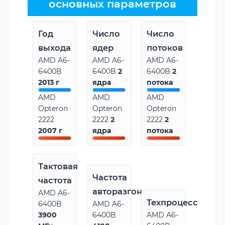
основных параметров
Год
Число
Число
выхода
ядер
потоков
AMD A6-
AMD A6-
AMD A6-
6400B
6400B
2
6400B
2
2013 г
ядра
потока
AMD
AMD
AMD
Opteron
Opteron
Opteron
2222
2222
2
2222
2
2007 г
ядра
потока
Тактовая
Частота
частота
авторазгона
AMD A6-
Техпроцесс
6400B
AMD A6-
3900
6400B
AMD A6-