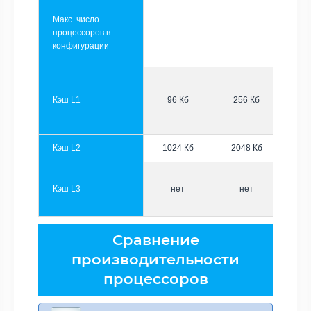
Макс. число
процессоров в
-
-
конфигурации
Кэш L1
96 Кб
256 Кб
Кэш L2
1024 Кб
2048 Кб
Кэш L3
нет
нет
Сравнение
производительности
процессоров