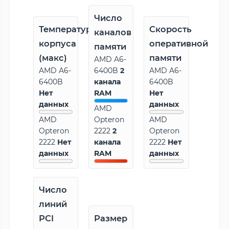
Число
Температура
Скорость
каналов
корпуса
оперативной
памяти
(макс)
памяти
AMD A6-
AMD A6-
6400B
2
AMD A6-
6400B
канала
6400B
Нет
RAM
Нет
данных
данных
AMD
AMD
Opteron
AMD
Opteron
2222
2
Opteron
2222
Нет
канала
2222
Нет
данных
RAM
данных
Число
линий
PCI
Размер