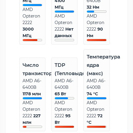
МГц
4100
6400B
МГц
32 Нм
AMD
Opteron
AMD
AMD
2222
Opteron
Opteron
3000
2222
Нет
2222
90
МГц
данных
Нм
Температура
Число
TDP
ядра
транзисторов
(Тепловыделение)
(макс)
AMD A6-
AMD A6-
AMD A6-
6400B
6400B
6400B
1178 млн
65 Вт
74 °C
AMD
AMD
AMD
Opteron
Opteron
Opteron
2222
227
2222
95
2222
72
млн
Вт
°C