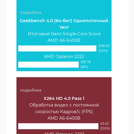
подробнее
Geekbench 4.0 (64-бит) Однопоточный
тест
Итоговый балл Single-Core Score
AMD A6-6400B
2580.65
(100%)
AMD Opteron 2222
1691.78
(66%)
подробнее
X264 HD 4.0 Pass 1
Обработка видео с постоянной
скоростью Кадров/с (FPS)
AMD A6-6400B
43.43
(100%)