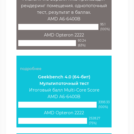
рендеринг помещения. однопоточный
тест, результат в баллах.
AMD A6-6400B
95.1
(100%)
AMD Opteron 2222
60.24
(63%)
подробнее
Geekbench 4.0 (64-бит)
Мультипоточный тест
Итоговый балл Multi-Core Score
AMD A6-6400B
3393.33
(100%)
AMD Opteron 2222
2528.27
(75%)