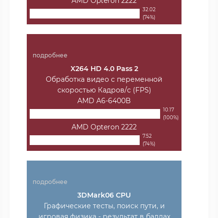
AMD Opteron 2222
32.02
(74%)
подробнее
X264 HD 4.0 Pass 2
Обработка видео с переменной
скоростью Кадров/с (FPS)
AMD A6-6400B
10.17
(100%)
AMD Opteron 2222
7.52
(74%)
подробнее
3DMark06 CPU
Графические тесты, поиск пути, и
игровая физика - результат в баллах