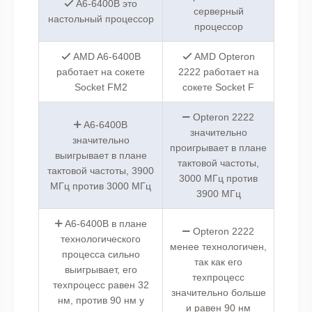
A6-6400B это
серверный
настольный процессор
процессор
AMD A6-6400B
AMD Opteron
работает на сокете
2222 работает на
Socket FM2
сокете Socket F
Opteron 2222
A6-6400B
значительно
значительно
проигрывает в плане
выигрывает в плане
тактовой частоты,
тактовой частоты, 3900
3000 МГц против
МГц против 3000 МГц
3900 МГц
A6-6400B в плане
Opteron 2222
технологического
менее технологичен,
процесса сильно
так как его
выигрывает, его
техпроцесс
техпроцесс равен 32
значительно больше
нм, против 90 нм у
и равен 90 нм