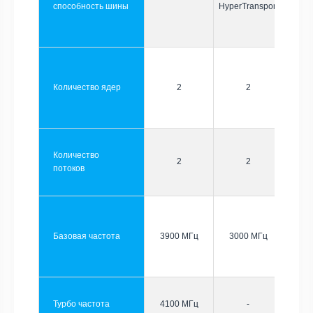
способность шины
HyperTransport
Количество ядер
2
2
Количество
2
2
потоков
Базовая частота
3900 МГц
3000 МГц
Турбо частота
4100 МГц
-