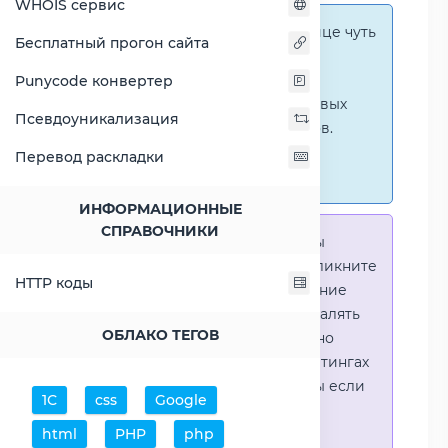
WHOIS сервис
Справка:
На этой странице чуть
Бесплатный прогон сайта
ниже представлены
графические сравнения
Punycode конвертер
количественных и числовых
Псевдоуникализация
параметров процессоров.
Перейти к наглядным
Перевод раскладки
сравнениям.
ИНФОРМАЦИОННЫЕ
СПРАВОЧНИКИ
Справка:
Для того что-бы
выделить процессор - кликните
HTTP коды
на его название. Выделение
позволяет выборочно удалять
ОБЛАКО ТЕГОВ
процессоры или наглядно
видеть результаты в рейтингах
(Во избежении путаницы если
1С
css
Google
в таблице несколько
html
PHP
php
процессоров)