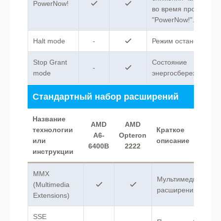
PowerNow!
во время простоя
"PowerNow!".
Halt mode
-
Режим остановки.
Stop Grant
Состояние
-
mode
энергосбережения.
Стандартный набор расширений
Название
AMD
AMD
технологии
Краткое
A6-
Opteron
или
описание
6400B
2222
инструкции
MMX
Мультимедийные
(Multimedia
расширения.
Extensions)
SSE