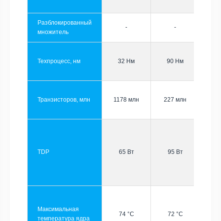
Разблокированный
-
-
множитель
Техпроцесс, нм
32 Нм
90 Нм
Транзисторов, млн
1178 млн
227 млн
TDP
65 Вт
95 Вт
Максимальная
74 °C
72 °C
температура ядра