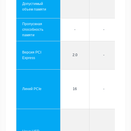
Допустимый
объем памяти
Пропускная
способность
-
-
памяти
Версия PCI
2.0
-
Express
Линий PCIe
16
-