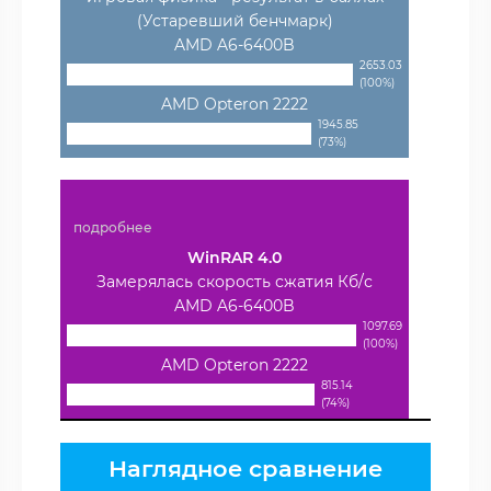
(Устаревший бенчмарк)
AMD A6-6400B
2653.03
(100%)
AMD Opteron 2222
1945.85
(73%)
подробнее
WinRAR 4.0
Замерялась скорость сжатия Кб/с
AMD A6-6400B
1097.69
(100%)
AMD Opteron 2222
815.14
(74%)
Наглядное сравнение