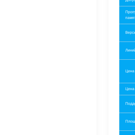
Допу
Проп
памя
Верси
Лини
Цена
Цена
Подд
Площ