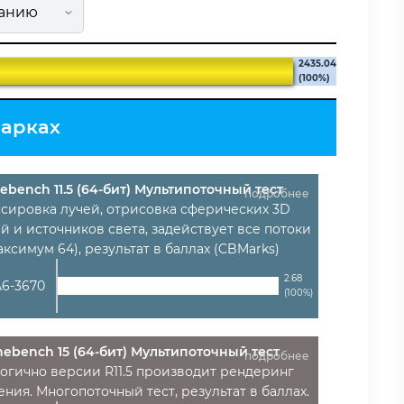
2435.04
(100%)
марках
ebench 11.5 (64-бит) Мультипоточный тест
подробнее
ссировка лучей, отрисовка сферических 3D
й и источников света, задействует все потоки
аксимум 64), результат в баллах (CBMarks)
2.68
6-3670
(100%)
nebench 15 (64-бит) Мультипоточный тест
подробнее
огично версии R11.5 производит рендеринг
ния. Многопоточный тест, результат в баллах.