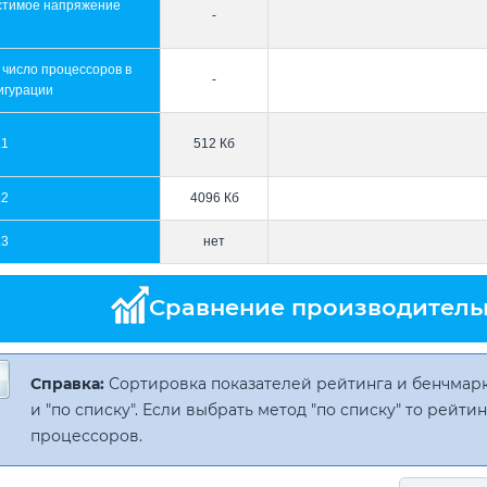
стимое напряжение
-
 число процессоров в
-
игурации
L1
512 Кб
L2
4096 Кб
L3
нет
Сравнение производитель
Справка:
Сортировка показателей рейтинга и бенчмарк
и "по списку". Если выбрать метод "по списку" то рейт
процессоров.