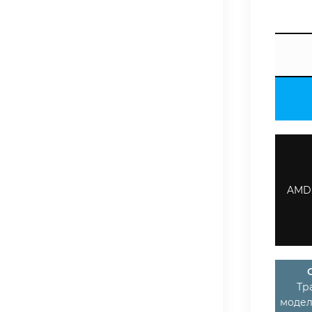
AMD 
Тр
модел