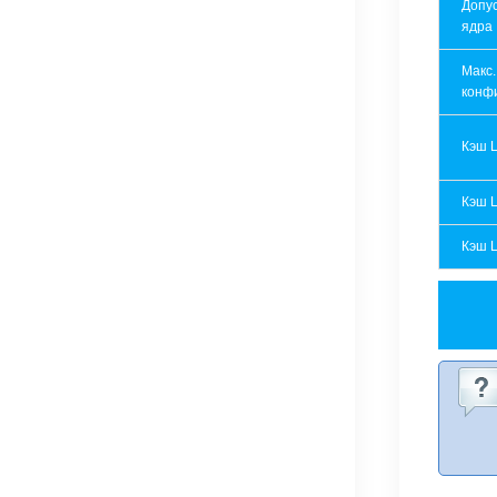
Допу
ядра
Макс.
конф
Кэш 
Кэш 
Кэш 