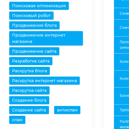
Поисковая оптимизация
Сегм
Поисковый робот
Продвижение блога
Соке
Продвижение интернет
магазина
Проп
шин
Продвижение сайта
Разработка сайта
Коли
Раскрутка блога
Колич
Раскрутка интернет магазина
Раскрутка сайта
Базов
Создание блога
Создание сайта
антиспам
Турбо
спам
Разб
множ