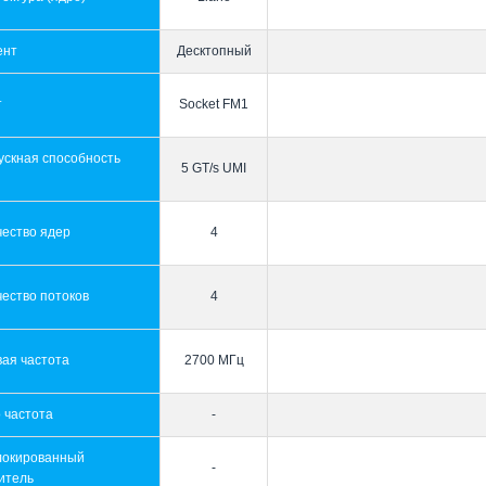
ент
Десктопный
т
Socket FM1
ускная способность
5 GT/s UMI
ы
чество ядер
4
ество потоков
4
ая частота
2700 МГц
 частота
-
локированный
-
итель