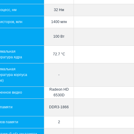
оцесс, нм
32 Нм
исторов, млн
1400 млн
100 Вт
имальная
72.7 °C
ература ядра
имальная
ература корпуса
-
e)
Radeon HD
оенное видео
6530D
 памяти
DDR3-1866
лов памяти
2