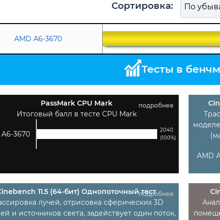
Сортировка:
AMD A6-3670
Тесты в бенч
PassMark CPU Mark
Cin
подробнее
Итоговый балл в тесте CPU Mark
Тра
моделе
2040
A6-3670
(м
(100%)
AMD A
Cinebench 11.5 (64-бит) Однопоточный тест
Ci
подробнее
ассировка лучей, отрисовка сферических 3D
Анал
ей и источников света, задействует один поток,
помеще