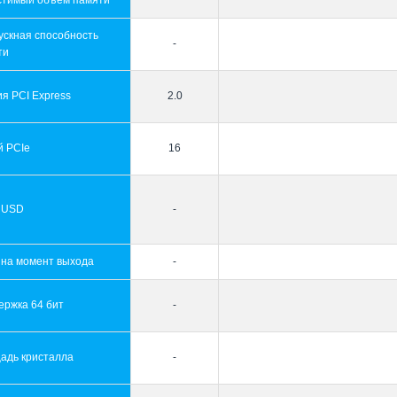
стимый объем памяти
ускная способность
-
ти
я PCI Express
2.0
й PCIe
16
 USD
-
 на момент выхода
-
ержка 64 бит
-
адь кристалла
-