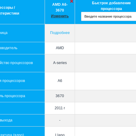
Быстрое добавление
AMD A6-
ессоры /
процессора
3670
ктеристики
Изменить
ница
Подробнее
зводитель
AMD
йство процессоров
A-series
я процессоров
A6
ль процессора
3670
2011 г
 выхода
-
ектура (ядро)
Llano