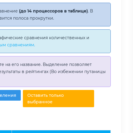
равнение
(до 14 процессоров в таблице)
. В
вится полоса прокрутки.
афические сравнения количественных и
ым сравнениям.
те на его название. Выделение позволяет
езультаты в рейтингах (Во избежении путаницы
деления
Оставить только
выбранное