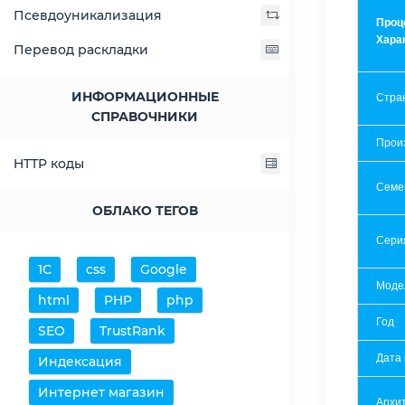
Псевдоуникализация
Проц
Хара
Перевод раскладки
ИНФОРМАЦИОННЫЕ
Стра
СПРАВОЧНИКИ
Прои
HTTP коды
Семе
ОБЛАКО ТЕГОВ
Сери
1С
css
Google
Моде
html
PHP
php
Год
SEO
TrustRank
Дата
Индексация
Интернет магазин
Архит