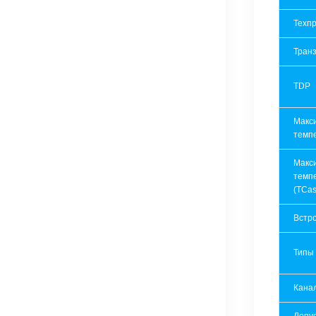
Техпр
Транз
TDP
Макс
темп
Макс
темп
(TCas
Встр
Типы
Кана