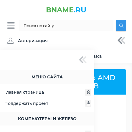
BNAME
.RU
Авторизация
BNAME.RU
» Сравнение AMD Phenom x3 8850B
Сравнить процессор AMD
МЕНЮ САЙТА
Phenom x3 8850B
Главная страница
Поддержать проект
РАСШИРИТЬ СЛЕВА
КОМПЬЮТЕРЫ И ЖЕЛЕЗО