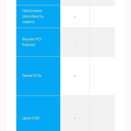
Пропускная
способность
-
памяти
Версия PCI
-
Express
Линий PCIe
-
Цена USD
-