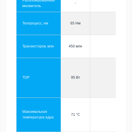
Разблокированный
-
множитель
Техпроцесс, нм
65 Нм
Транзисторов, млн
450 млн
TDP
95 Вт
Максимальная
71 °C
температура ядра