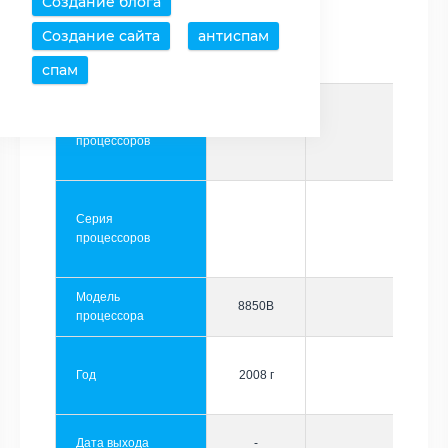
Создание блога
Создание сайта
антиспам
Производитель
AMD
спам
Семейство
Phenom
процессоров
Серия
процессоров
Модель
8850B
процессора
Год
2008 г
Дата выхода
-