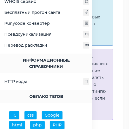
WHOIS сервис
ниже представлены
графические сравнения
Бесплатный прогон сайта
количественных и числовых
Punycode конвертер
параметров процессоров.
Перейти к наглядным
Псевдоуникализация
сравнениям.
Перевод раскладки
Справка:
Для того что-бы
ИНФОРМАЦИОННЫЕ
выделить процессор - кликните
СПРАВОЧНИКИ
на его название. Выделение
позволяет выборочно удалять
HTTP коды
процессоры или наглядно
видеть результаты в рейтингах
ОБЛАКО ТЕГОВ
(Во избежении путаницы если
в таблице несколько
процессоров)
1С
css
Google
html
php
PHP
Добавить процессоры