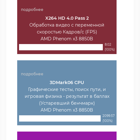
подробнее
X264 HD 4.0 Pass 2
Обработка видео с переменной
скоростью Кадров/с (FPS)
AMD Phenom x3 8850B
8.02
(100%)
подробнее
3DMark06 CPU
Графические тесты, поиск пути, и
игровая физика - результат в баллах
(Устаревший бенчмарк)
AMD Phenom x3 8850B
2099.57
(100%)