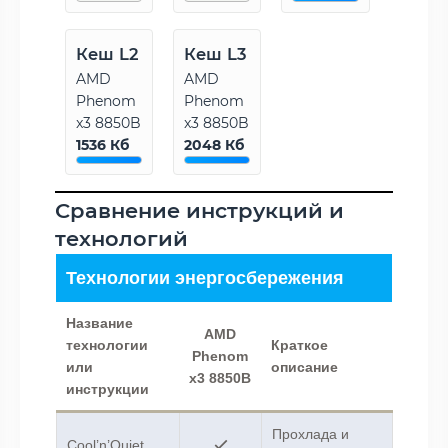
Кеш L2
Кеш L3
AMD
AMD
Phenom
Phenom
x3 8850B
x3 8850B
1536 Кб
2048 Кб
Сравнение инструкций и
технологий
Технологии энергосбережения
Название
AMD
технологии
Краткое
Phenom
или
описание
x3 8850B
инструкции
Прохлада и
Cool’n’Quiet