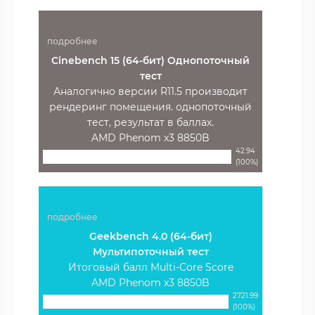
подробнее
Cinebench 15 (64-бит) Однопоточный
тест
Аналогично версии R11.5 производит
рендеринг помещения. однопоточный
тест, результат в баллах.
AMD Phenom x3 8850B
42.94
(100%)
подробнее
Geekbench 4.0 (64-бит)
Мультипоточный тест
Итоговый балл Multi-Core Score
AMD Phenom x3 8850B
2721.99
(100%)