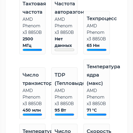
Тактовая
Частота
частота
авторазгона
Техпроцесс
AMD
AMD
Phenom
Phenom
AMD
x3 8850B
x3 8850B
Phenom
2500
Нет
x3 8850B
МГц
данных
65 Нм
Температура
Число
TDP
ядра
транзисторов
(Тепловыделение)
(макс)
AMD
AMD
AMD
Phenom
Phenom
Phenom
x3 8850B
x3 8850B
x3 8850B
450 млн
95 Вт
71 °C
Температура
Число
Скорость