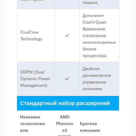
тишина.
Дополняет
Cool’n’Quiet.
Временное
CoolCore
отключение
Technology
неиспользуемых
блоков
процессора.
Двойное
DDPM (Dual
динамическое
Dynamic Power
управление
Management)
питанием.
Стандартный набор расширений
Название
AMD
технологии
Phenom
Краткое
или
x3
описание