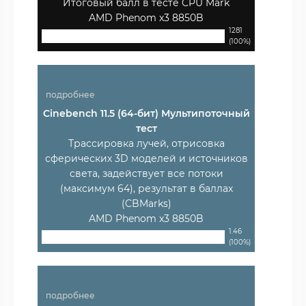
Итоговый балл в тесте CPU Mark
AMD Phenom x3 8850B
1281
(100%)
подробнее
Cinebench 11.5 (64-бит) Мультипоточный
тест
Трассировка лучей, отрисовка
сферических 3D моделей и источников
света, задействует все потоки
(максимум 64), результат в баллах
(CBMarks)
AMD Phenom x3 8850B
1.46
(100%)
подробнее