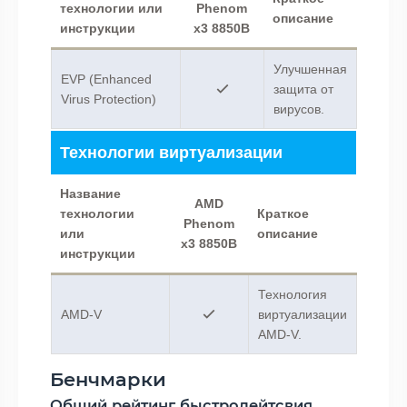
технологии или
Phenom
описание
инструкции
x3 8850B
Улучшенная
EVP (Enhanced
защита от
Virus Protection)
вирусов.
Технологии виртуализации
Название
AMD
технологии
Краткое
Phenom
или
описание
x3 8850B
инструкции
Технология
AMD-V
виртуализации
AMD-V.
Бенчмарки
Общий рейтинг быстродейтсвия