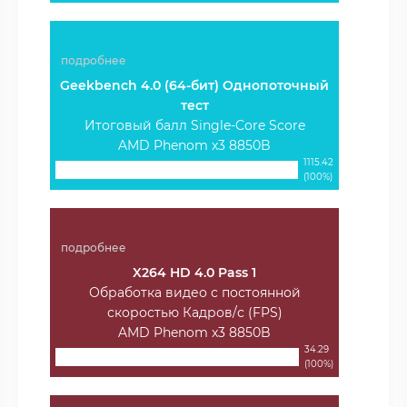
подробнее
Geekbench 4.0 (64-бит) Однопоточный
тест
Итоговый балл Single-Core Score
AMD Phenom x3 8850B
1115.42
(100%)
подробнее
X264 HD 4.0 Pass 1
Обработка видео с постоянной
скоростью Кадров/с (FPS)
AMD Phenom x3 8850B
34.29
(100%)