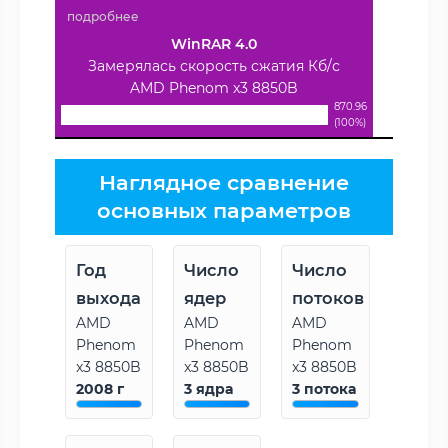
подробнее
WinRAR 4.0
Замерялась скорость сжатия Кб/с
AMD Phenom x3 8850B
870.96
(100%)
Наглядное сравнение
основных параметров
Год
Число
Число
выхода
ядер
потоков
AMD
AMD
AMD
Phenom
Phenom
Phenom
x3 8850B
x3 8850B
x3 8850B
2008 г
3 ядра
3 потока