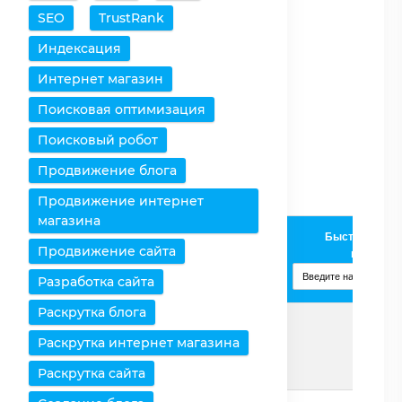
SEO
TrustRank
Очистить таблицу
Индексация
Снять все выделения
Интернет магазин
Поисковая оптимизация
Оставить только
выбранное
Поисковый робот
Удалить выбранное
Продвижение блога
Продвижение интернет
магазина
AMD
Быстрое доба
Продвижение сайта
Процессоры /
Phenom
процессо
Характеристики
x3 8850B
Разработка сайта
Изменить
Раскрутка блога
Раскрутка интернет магазина
Страница
Подробнее
Раскрутка сайта