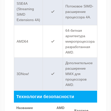
SSE4A
Потоковое SIMD-
(Streaming
расширение
SIMD
процессора 4A.
Extensions 4A)
64-битная
архитектура
AMD64
микропроцессора
разработанная
AMD.
Дополнительное
расширение
3DNow!
MMX для
процессоров
AMD.
Технологии безопасности
Название
AMD
Краткое