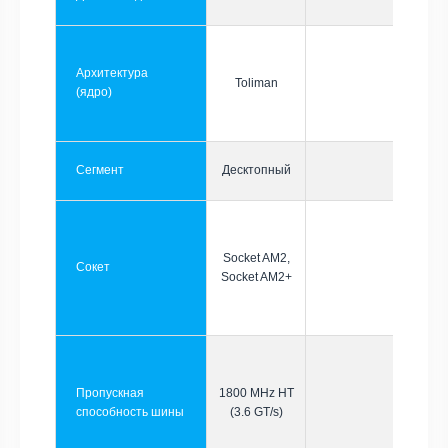
Архитектура
Toliman
(ядро)
Сегмент
Десктопный
Socket AM2,
Сокет
Socket AM2+
Пропускная
1800 MHz HT
способность шины
(3.6 GT/s)