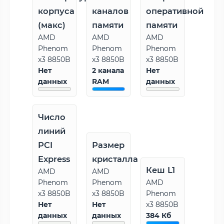
корпуса
каналов
оперативной
(макс)
памяти
памяти
AMD
AMD
AMD
Phenom
Phenom
Phenom
x3 8850B
x3 8850B
x3 8850B
Нет
2 канала
Нет
данных
RAM
данных
Число
линий
PCI
Размер
Express
кристалла
Кеш L1
AMD
AMD
Phenom
Phenom
AMD
x3 8850B
x3 8850B
Phenom
Нет
Нет
x3 8850B
данных
данных
384 Кб