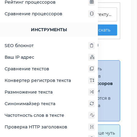
Рейтинг процессоров
Поиск процессоров
Сравнение процессоров
ИНСТРУМЕНТЫ
Искать
Сравнение процессора
SEO блокнот
Phenom x3 8850B
Ваш IP адрес
Сравнение текстов
Справка:
Можно добавить
несколько процессоров в
Конвертер регистров текста
сравнение
(до 14 процессоров
в таблице)
. В случае если
Размножение текста
процессоры не помещаются в
Синонимайзер текста
таблицу, появится полоса
прокрутки.
Частотность слов в тексте
Проверка HTTP заголовков
Справка:
На этой странице чуть