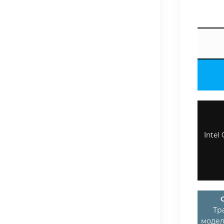
Intel
Тр
модел