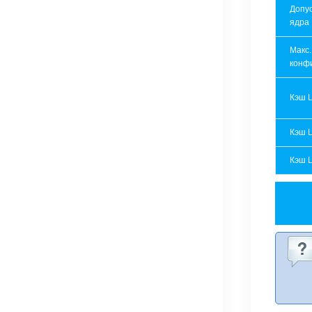
Допу
ядра
Макс.
конф
Кэш 
Кэш 
Кэш 