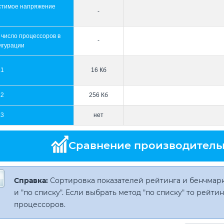
стимое напряжение
-
 число процессоров в
-
игурации
L1
16 Кб
L2
256 Кб
L3
нет
Сравнение производитель
Справка:
Сортировка показателей рейтинга и бенчмарк
и "по списку". Если выбрать метод "по списку" то рейт
процессоров.