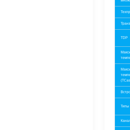
множ
Техпр
Транз
TDP
Макс
темп
Макс
темп
(TCas
Встр
Типы
Кана