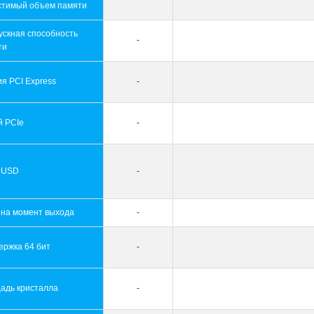
стимый объем памяти
ускная способность
-
ти
я PCI Express
-
й PCIe
-
 USD
-
 на момент выхода
-
ержка 64 бит
-
адь кристалла
-