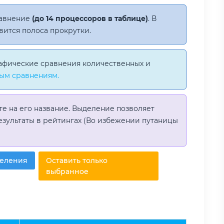
равнение
(до 14 процессоров в таблице)
. В
вится полоса прокрутки.
афические сравнения количественных и
ым сравнениям.
те на его название. Выделение позволяет
езультаты в рейтингах (Во избежении путаницы
деления
Оставить только
выбранное