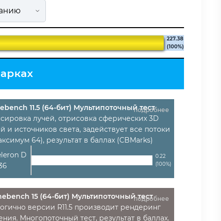
227.38
(100%)
марках
ebench 11.5 (64-бит) Мультипоточный тест
подробнее
ссировка лучей, отрисовка сферических 3D
й и источников света, задействует все потоки
аксимум 64), результат в баллах (CBMarks)
eleron D
0.22
(100%)
36
nebench 15 (64-бит) Мультипоточный тест
подробнее
огично версии R11.5 производит рендеринг
ния. Многопоточный тест, результат в баллах.