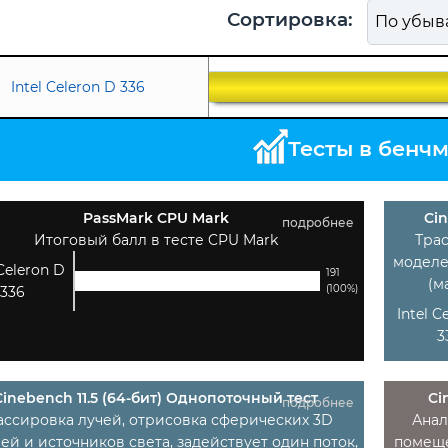
Сортировка:
Intel Celeron D 336
Тесты в бенч
PassMark CPU Mark
Cin
подробнее
Итоговый балл в тесте CPU Mark
Тра
моделе
 Celeron D
191
(м
(100%)
336
Intel C
3
Cinebench 11.5 (64-бит) Однопоточный тест
Ci
подробнее
ассировка лучей, отрисовка сферических 3D
Анал
ей и источников света, задействует один поток,
помеще