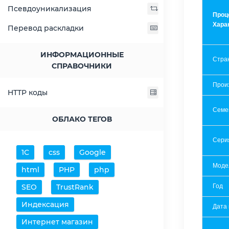
Псевдоуникализация
Проц
Хара
Перевод раскладки
ИНФОРМАЦИОННЫЕ
Стра
СПРАВОЧНИКИ
Прои
HTTP коды
Семе
ОБЛАКО ТЕГОВ
Сери
1С
css
Google
Моде
html
PHP
php
SEO
TrustRank
Год
Индексация
Дата
Интернет магазин