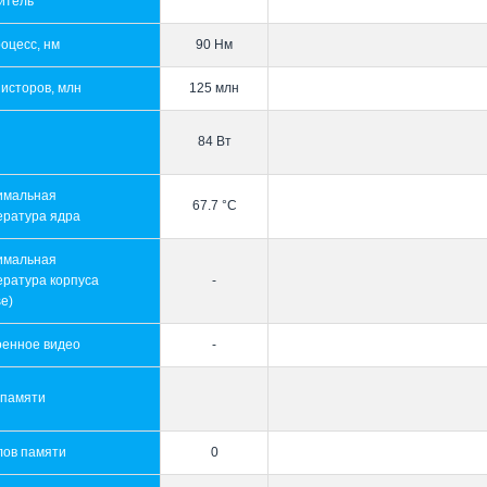
итель
оцесс, нм
90 Нм
исторов, млн
125 млн
84 Вт
имальная
67.7 °C
ература ядра
имальная
ература корпуса
-
e)
оенное видео
-
 памяти
лов памяти
0