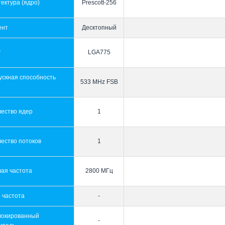
ектура (ядро)
Prescott-256
ент
Десктопный
т
LGA775
ускная способность
533 MHz FSB
ы
чество ядер
1
ество потоков
1
ая частота
2800 МГц
 частота
-
локированный
-