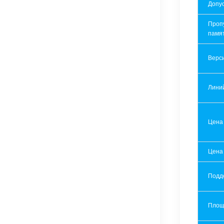
Допу
Проп
памя
Верси
Лини
Цена
Цена
Подд
Площ