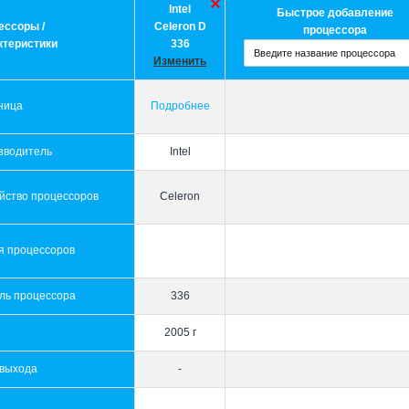
Intel
Быстрое добавление
ессоры /
Celeron D
процессора
ктеристики
336
Изменить
ница
Подробнее
зводитель
Intel
йство процессоров
Celeron
я процессоров
ль процессора
336
2005 г
 выхода
-