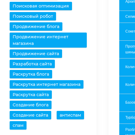
Архит
Поисковая оптимизация
Поисковый робот
Сегм
Продвижение блога
Соке
Продвижение интернет
магазина
Проп
шин
Продвижение сайта
Разработка сайта
Коли
Раскрутка блога
Раскрутка интернет магазина
Колич
Раскрутка сайта
Базов
Создание блога
Создание сайта
антиспам
Турбо
спам
Разб