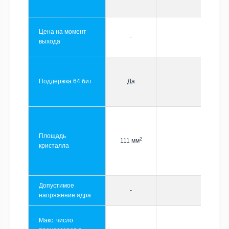
Цена на момент
-
выхода
Поддержка 64 бит
Да
Площадь
2
111 мм
кристалла
Допустимое
-
напряжение ядра
Макс. число