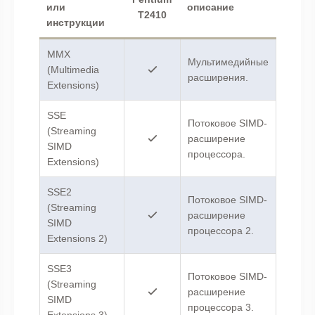
или
описание
T2410
инструкции
MMX
Мультимедийные
(Multimedia
расширения.
Extensions)
SSE
Потоковое SIMD-
(Streaming
расширение
SIMD
процессора.
Extensions)
SSE2
Потоковое SIMD-
(Streaming
расширение
SIMD
процессора 2.
Extensions 2)
SSE3
Потоковое SIMD-
(Streaming
расширение
SIMD
процессора 3.
Extensions 3)