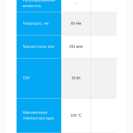
Разблокированный
-
множитель
Техпроцесс, нм
65 Нм
Транзисторов, млн
291 млн
TDP
35 Вт
Максимальная
100 °C
температура ядра