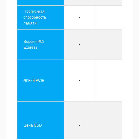
Пропускная
способность
-
памяти
Версия PCI
-
Express
Линий PCIe
-
Цена USD
-