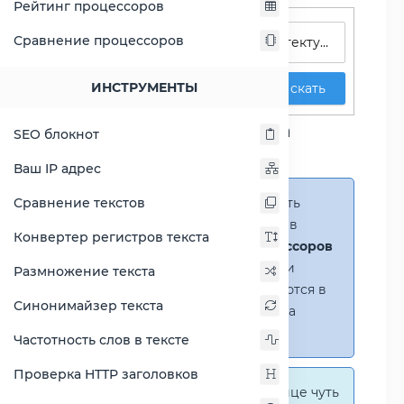
Рейтинг процессоров
Поиск процессоров
Сравнение процессоров
ИНСТРУМЕНТЫ
Искать
Сравнение процессора
SEO блокнот
Pentium T2410
Ваш IP адрес
Сравнение текстов
Справка:
Можно добавить
несколько процессоров в
Конвертер регистров текста
сравнение
(до 14 процессоров
в таблице)
. В случае если
Размножение текста
процессоры не помещаются в
Синонимайзер текста
таблицу, появится полоса
прокрутки.
Частотность слов в тексте
Проверка HTTP заголовков
Справка:
На этой странице чуть