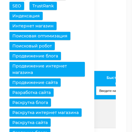
SEO
TrustRank
Очистить таблицу
Индексация
Снять все выделения
Интернет магазин
Поисковая оптимизация
Оставить только
выбранное
Поисковый робот
Удалить выбранное
Продвижение блога
Продвижение интернет
магазина
Intel
Быстрое доба
Продвижение сайта
Процессоры /
Pentium
процессо
Характеристики
T2410
Разработка сайта
Изменить
Раскрутка блога
Раскрутка интернет магазина
Страница
Подробнее
Раскрутка сайта