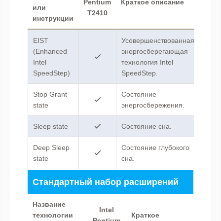
Pentium
Краткое описание
или
T2410
инструкции
EIST
Усовершенствованная
(Enhanced
энергосберегающая
Intel
технология Intel
SpeedStep)
SpeedStep.
Stop Grant
Состояние
state
энергосбережения.
Sleep state
Состояние сна.
Deep Sleep
Cостояние глубокого
state
сна.
Стандартный набор расширений
Название
Intel
технологии
Краткое
Pentium