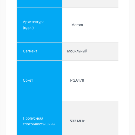
Архитектура
Merom
(ядро)
Сегмент
Мобильный
Сокет
PGA478
Пропускная
533 MHz
способность шины