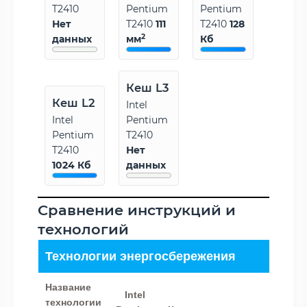
T2410
Pentium
Pentium
Нет
T2410
111
T2410
128
2
данных
мм
Кб
Кеш L3
Кеш L2
Intel
Intel
Pentium
Pentium
T2410
T2410
Нет
1024 Кб
данных
Сравнение инструкций и
технологий
Технологии энергосбережения
Название
Intel
технологии