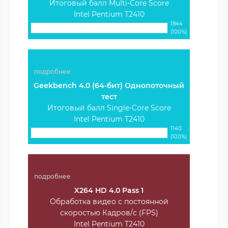
Итоговый балл Multi-Core Score
Intel Pentium T2410
1844
(100%)
подробнее
Geekbench 4.0 (64-бит) Однопоточный
тест
Итоговый балл Single-Core Score
Intel Pentium T2410
1140
(100%)
подробнее
X264 HD 4.0 Pass 1
Обработка видео с постоянной
скоростью Кадров/с (FPS)
Intel Pentium T2410