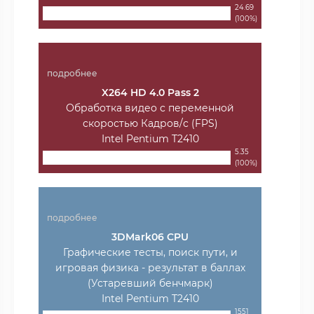
24.69
(100%)
подробнее
X264 HD 4.0 Pass 2
Обработка видео с переменной
скоростью Кадров/с (FPS)
Intel Pentium T2410
5.35
(100%)
подробнее
3DMark06 CPU
Графические тесты, поиск пути, и
игровая физика - результат в баллах
(Устаревший бенчмарк)
Intel Pentium T2410
1551