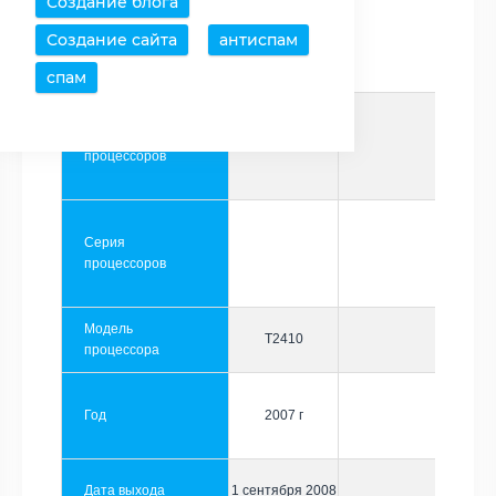
Создание блога
Создание сайта
антиспам
Производитель
Intel
спам
Семейство
Pentium
процессоров
Серия
процессоров
Модель
T2410
процессора
Год
2007 г
Дата выхода
1 сентября 2008