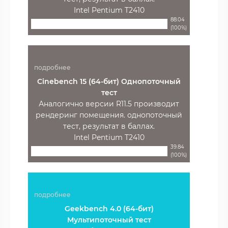
Intel Pentium T2410
88.04
(100%)
подробнее
Cinebench 15 (64-бит) Однопоточный
тест
Аналогично версии R11.5 производит
рендеринг помещения. однопоточный
тест, результат в баллах.
Intel Pentium T2410
39.84
(100%)
подробнее
Geekbench 4.0 (64-бит)
Мультипоточный тест