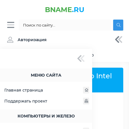
BNAME
.RU
Авторизация
BNAME.RU
» Сравнение Intel Pentium T2410
Сравнить процессор Intel
МЕНЮ САЙТА
Pentium T2410
Главная страница
Поддержать проект
РАСШИРИТЬ СЛЕВА
КОМПЬЮТЕРЫ И ЖЕЛЕЗО