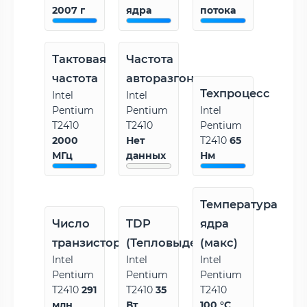
2007 г
ядра
потока
Тактовая
Частота
частота
авторазгона
Техпроцесс
Intel
Intel
Pentium
Pentium
Intel
T2410
T2410
Pentium
2000
Нет
T2410
65
МГц
данных
Нм
Температура
Число
TDP
ядра
транзисторов
(Тепловыделение)
(макс)
Intel
Intel
Intel
Pentium
Pentium
Pentium
T2410
291
T2410
35
T2410
млн
Вт
100 °C