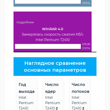
(100%)
подробнее
WinRAR 4.0
Замерялась скорость сжатия Кб/с
Intel Pentium T2410
676.99
(100%)
Наглядное сравнение
основных параметров
Год
Число
Число
выхода
ядер
потоков
Intel
Intel
Intel
Pentium
Pentium
Pentium
T2410
T2410
2
T2410
2