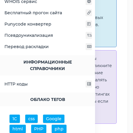
WHOIS сервис
ниже представлены
графические сравнения
Бесплатный прогон сайта
количественных и числовых
Punycode конвертер
параметров процессоров.
Перейти к наглядным
Псевдоуникализация
сравнениям.
Перевод раскладки
Справка:
Для того что-бы
ИНФОРМАЦИОННЫЕ
выделить процессор - кликните
СПРАВОЧНИКИ
на его название. Выделение
позволяет выборочно удалять
HTTP коды
процессоры или наглядно
видеть результаты в рейтингах
ОБЛАКО ТЕГОВ
(Во избежении путаницы если
в таблице несколько
процессоров)
1С
css
Google
html
PHP
php
Добавить процессоры