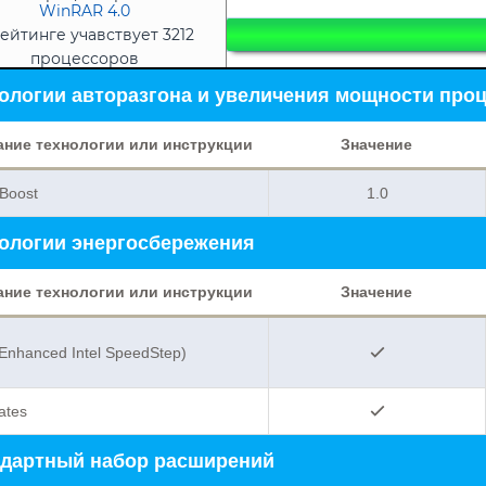
WinRAR 4.0
ейтинге учавствует 3212
процессоров
ологии авторазгона и увеличения мощности про
ание технологии или инструкции
Значение
Boost
1.0
ологии энергосбережения
ание технологии или инструкции
Значение
Enhanced Intel SpeedStep)
tates
дартный набор расширений