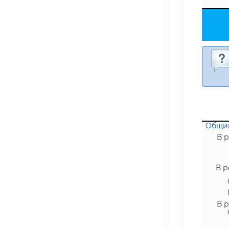
Общий
В р
В р
В р