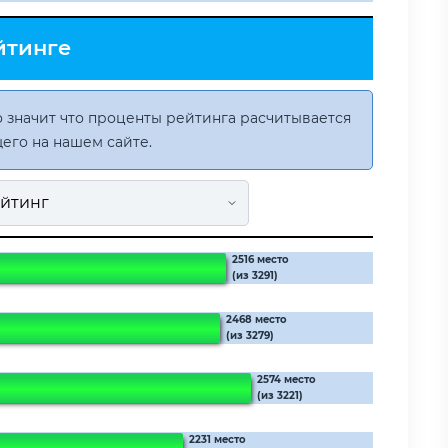
йтинге
 значит что проценты рейтинга расчитывается
его на нашем сайте.
2516 место
(из 3291)
2468 место
(из 3279)
2574 место
(из 3221)
2231 место