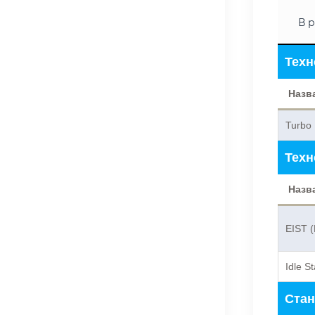
В р
Техн
Назв
Turbo 
Техн
Назв
EIST (
Idle S
Стан