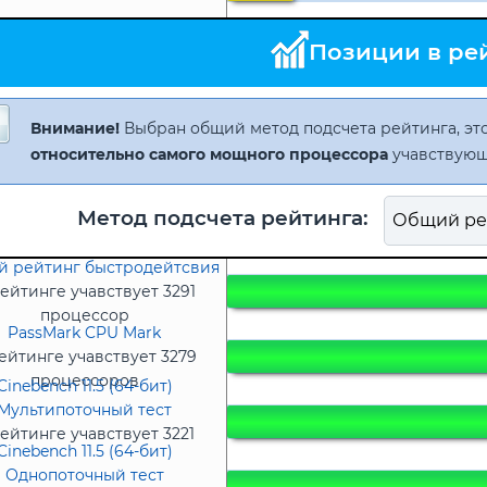
Позиции в ре
Внимание!
Выбран общий метод подсчета рейтинга, это
относительно самого мощного процессора
учавствующ
Метод подсчета рейтинга:
 рейтинг быстродейтсвия
ейтинге учавствует 3291
процессор
PassMark CPU Mark
ейтинге учавствует 3279
процессоров
Cinebench 11.5 (64-бит)
Мультипоточный тест
ейтинге учавствует 3221
Cinebench 11.5 (64-бит)
процессор
Однопоточный тест