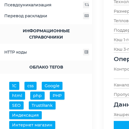
Технол
Псевдоуникализация
Размер
Перевод раскладки
Тепло
Поддер
ИНФОРМАЦИОННЫЕ
СПРАВОЧНИКИ
Кэш 1-г
Кэш 3-
HTTP коды
Опер
ОБЛАКО ТЕГОВ
Контро
Канало
1С
css
Google
Пропус
html
php
PHP
Дан
SEO
TrustRank
Хешрей
Индексация
Интернет магазин