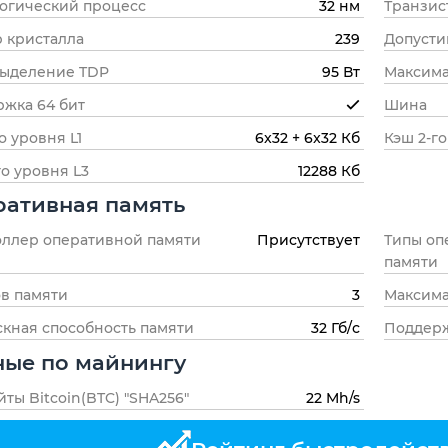
огический процесс
32 нм
Транзис
 кристалла
239
Допусти
выделение TDP
95 Вт
Максима
жка 64 бит
Шина
о уровня L1
6x32 + 6x32 Кб
Кэш 2-го
го уровня L3
12288 Кб
ативная память
ллер оперативной памяти
Присутствует
Типы оп
памяти
в памяти
3
Максима
кная способность памяти
32 Гб/с
Поддерж
ные по майнингу
ты Bitcoin(BTC) "SHA256"
22 Mh/s