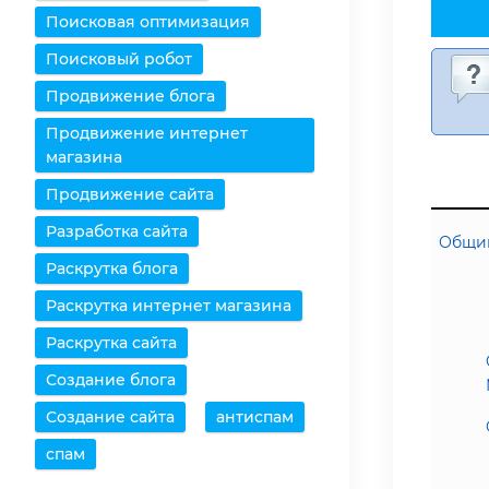
Поисковая оптимизация
Поисковый робот
Продвижение блога
Продвижение интернет
магазина
Продвижение сайта
Разработка сайта
Общий
Раскрутка блога
Раскрутка интернет магазина
Раскрутка сайта
Создание блога
Создание сайта
антиспам
спам