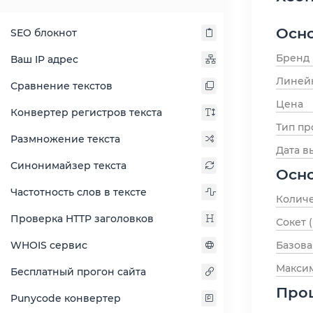
Осн
SEO блокнот
Бренд
Ваш IP адрес
Линей
Сравнение текстов
Цена
Конвертер регистров текста
Тип пр
Размножение текста
Дата в
Синонимайзер текста
Осн
Частотность слов в тексте
Количе
Проверка HTTP заголовков
Сокет 
Базова
WHOIS сервис
Максим
Бесплатный прогон сайта
Про
Punycode конвертер