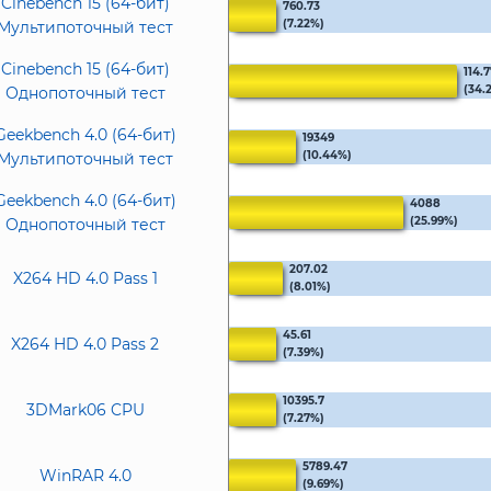
Cinebench 15 (64-бит)
760.73
(7.22%)
Мультипоточный тест
Cinebench 15 (64-бит)
114.
(34.
Однопоточный тест
Geekbench 4.0 (64-бит)
19349
(10.44%)
Мультипоточный тест
Geekbench 4.0 (64-бит)
4088
(25.99%)
Однопоточный тест
207.02
X264 HD 4.0 Pass 1
(8.01%)
45.61
X264 HD 4.0 Pass 2
(7.39%)
10395.7
3DMark06 CPU
(7.27%)
5789.47
WinRAR 4.0
(9.69%)