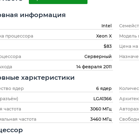
овная информация
Intel
Семейст
ка процессора
Xeon X
Модель 
$83
Цена на
оцессора
Серверный
Назнач
ыхода
14 февраля 2011
овные харктеристики
ство ядер
6 ядер
Количес
(разъём)
LGA1366
Архитек
я частота
3060 МГц
Автораз
альная частота
3460 МГц
Свободн
цессор