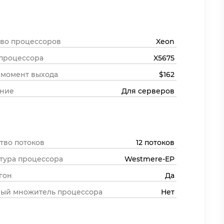
во процессоров
Xeon
процессора
X5675
 момент выхода
$162
ение
Для серверов
тво потоков
12 потоков
тура процессора
Westmere-EP
гон
Да
ый множитель процессора
Нет