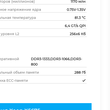
торов (миллионов)
1170 млн
мое напряжение ядра
0.75V-1.35V
льная температура
81.3 °C
6,4 GT/s QPI
 уровня L2
256x6 Кб
еративной
DDR3-1333,DDR3-1066,DDR3-
800
льный объем памяти
288 Гб
ка ECC-памяти