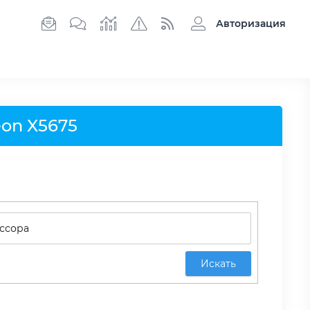
Авторизация
eon X5675
Искать