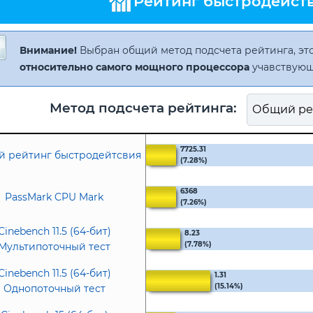
Рейтинг быстродейств
Внимание!
Выбран общий метод подсчета рейтинга, это
относительно самого мощного процессора
учавствующ
Метод подсчета рейтинга:
7725.31
 рейтинг быстродейтсвия
(7.28%)
6368
PassMark CPU Mark
(7.26%)
Cinebench 11.5 (64-бит)
8.23
(7.78%)
Мультипоточный тест
Cinebench 11.5 (64-бит)
1.31
(15.14%)
Однопоточный тест