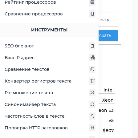
Рейтинг процессоров
Поиск процессоров
Сравнение процессоров
ИНСТРУМЕНТЫ
Искать
SEO блокнот
Xeon E3-1270 v5
Ваш IP адрес
Сравнить Xeon E3-1270 v5
Сравнение текстов
Основная информация
Конвертер регистров текста
Бренд
Intel
Размножение текста
Семейство процессоров
Xeon
Синонимайзер текста
Линейка процессора
Xeon E3
Частотность слов в тексте
Модель процессора
v5
Проверка HTTP заголовков
Цена
$807