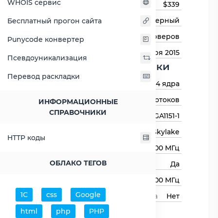
WHOIS сервис
Цена на момент выхода
$339
Тип процессора
Серверный
Бесплатный прогон сайта
Назначение
Для серверов
Punycode конвертер
Дата выхода
19 октября 2015
Псевдоуникализация
Основные харктеристики
Перевод раскладки
Количество ядер
4 ядра
Количество потоков
8 потоков
ИНФОРМАЦИОННЫЕ
СПРАВОЧНИКИ
Сокет (разъём)
LGA1151-1
Архитектура процессора
Skylake
HTTP коды
Базовая частота
3600 МГц
ОБЛАКО ТЕГОВ
Авторазгон
Да
Максимальная частота
4000 МГц
1С
css
Google
Свободный множитель процессора
Нет
Процессор
html
php
PHP