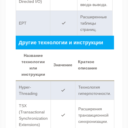
Directed I/O)
ввода-вывода.
Расширенные
EPT
таблицы
страниц.
Другие технологии и инструкции
Название
технологии
Краткое
Значение
или
описание
инструкции
Hyper-
Технология
Threading
гиперпоточности.
TSX
Расширения
(Transactional
транзакционной
Synchronization
синхронизации.
Extensions)