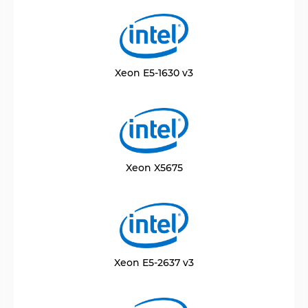
Xeon E5-1630 v3
Xeon X5675
Xeon E5-2637 v3