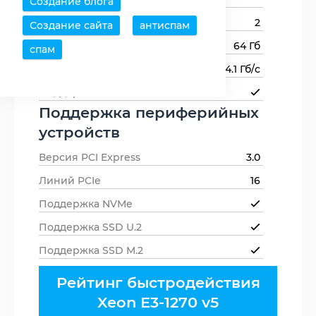
Создание блога
Каналов памяти
2
Создание сайта
антиспам
Максимальный объем памяти
64 Гб
спам
Пропускная способность памяти
34.1 Гб/с
Поддержка ECC-памяти
Поддержка периферийных
устройств
Версия PCI Express
3.0
Линий PCIe
16
Поддержка NVMe
Поддержка SSD U.2
Поддержка SSD M.2
Рейтинг быстродействия
Xeon E3-1270 v5