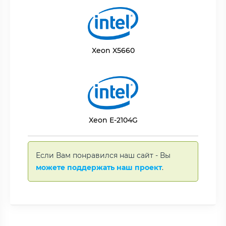
Xeon X5660
Xeon E-2104G
Если Вам понравился наш сайт - Вы
можете поддержать наш проект
.