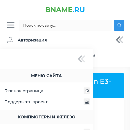
BNAME
.RU
Авторизация
BNAME.RU
» Процессор Intel Xeon E3-1270 v5 -
характеристики, цены, тесты
МЕНЮ САЙТА
Процессор Intel Xeon E3-
1270 v5
Главная страница
Поддержать проект
РАСШИРИТЬ СЛЕВА
КОМПЬЮТЕРЫ И ЖЕЛЕЗО