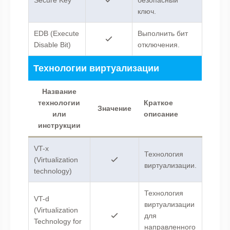
Secure Key
безопасный
ключ.
EDB (Execute
Выполнить бит
Disable Bit)
отключения.
Технологии виртуализации
Название
технологии
Краткое
Значение
или
описание
инструкции
VT-x
Технология
(Virtualization
виртуализации.
technology)
Технология
VT-d
виртуализации
(Virtualization
для
Technology for
направленного