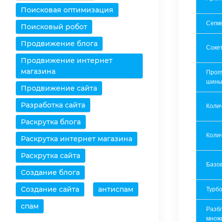
Поисковая оптимизация
Сегм
Поисковый робот
Продвижение блога
Соке
Продвижение интернет
магазина
Проп
шин
Продвижение сайта
Разработка сайта
Коли
Раскрутка блога
Колич
Раскрутка интернет магазина
Раскрутка сайта
Базов
Создание блога
Создание сайта
антиспам
Турбо
спам
Разб
множ