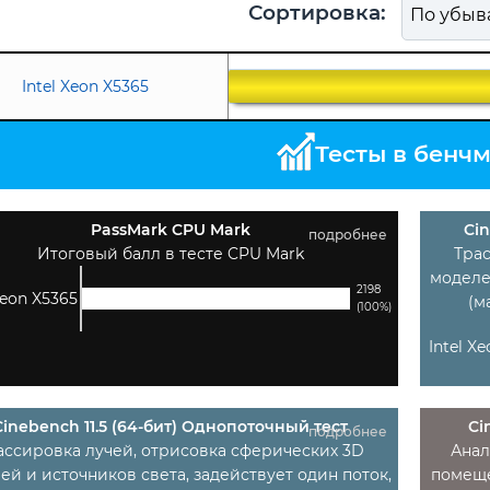
Сортировка:
Intel Xeon X5365
Тесты в бенч
PassMark CPU Mark
Cin
подробнее
Итоговый балл в тесте CPU Mark
Тра
моделе
2198
Xeon X5365
(м
(100%)
Intel X
Cinebench 11.5 (64-бит) Однопоточный тест
Ci
подробнее
ассировка лучей, отрисовка сферических 3D
Анал
ей и источников света, задействует один поток,
помеще