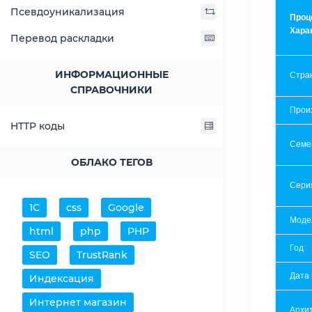
Псевдоуникализация
Проц
Хара
Перевод раскладки
ИНФОРМАЦИОННЫЕ
Стра
СПРАВОЧНИКИ
Прои
HTTP коды
Семе
ОБЛАКО ТЕГОВ
Сери
1С
css
Google
Моде
html
php
PHP
Год
SEO
TrustRank
Дата
Индексация
Интернет магазин
Архит