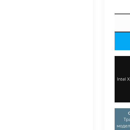
Intel 
Тр
модел