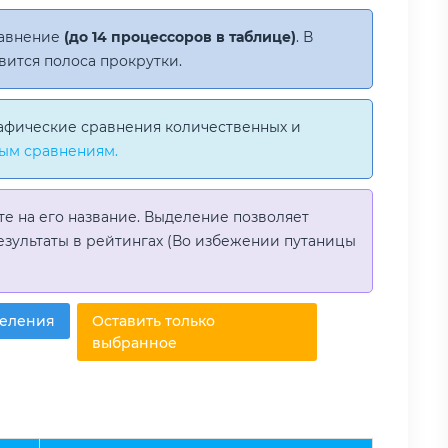
равнение
(до 14 процессоров в таблице)
. В
вится полоса прокрутки.
афические сравнения количественных и
ым сравнениям.
те на его название. Выделение позволяет
езультаты в рейтингах (Во избежении путаницы
деления
Оставить только
выбранное