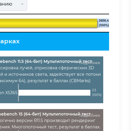
2656.4
(100%)
марках
ebench 11.5 (64-бит) Мультипоточный тест
подробнее
ссировка лучей, отрисовка сферических 3D
й и источников света, задействует все потоки
аксимум 64), результат в баллах (CBMarks)
2.5
eon X5365
(100%)
nebench 15 (64-бит) Мультипоточный тест
подробнее
огично версии R11.5 производит рендеринг
ния. Многопоточный тест, результат в баллах.