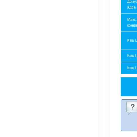
Допу
ядра
Макс.
конф
Кэш 
Кэш 
Кэш 