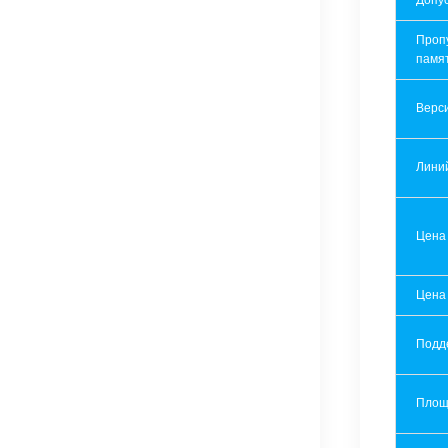
Допу
Проп
памя
Верси
Лини
Цена
Цена
Подд
Площ