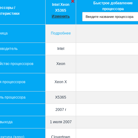
Быстрое добавление
Intel Xeon
ессоры /
процессора
X5365
ктеристики
Изменить
ница
Подробнее
зводитель
Intel
йство процессоров
Xeon
я процессоров
Xeon X
ль процессора
X5365
2007 г
 выхода
1 июля 2007
ектура (ядро)
Clovertown