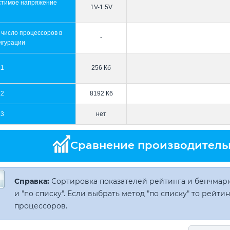
стимое напряжение
1V-1.5V
 число процессоров в
-
игурации
L1
256 Кб
L2
8192 Кб
L3
нет
Сравнение производитель
Справка:
Сортировка показателей рейтинга и бенчмарк
и "по списку". Если выбрать метод "по списку" то рейт
процессоров.