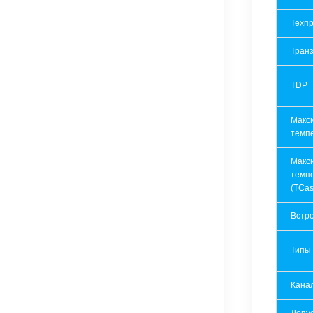
Техпр
Транз
TDP
Макс
темп
Макс
темп
(TCas
Встр
Типы
Кана