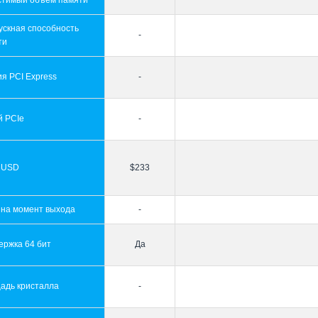
стимый объем памяти
ускная способность
-
ти
я PCI Express
-
й PCIe
-
 USD
$233
 на момент выхода
-
ержка 64 бит
Да
адь кристалла
-