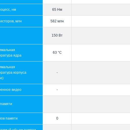
оцесс, нм
65 Нм
исторов, млн
582 млн
150 Вт
имальная
63 °C
ература ядра
имальная
ература корпуса
-
e)
оенное видео
-
 памяти
лов памяти
0