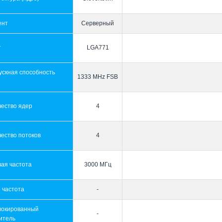
ент
Серверный
т
LGA771
ускная способность
1333 MHz FSB
ы
чество ядер
4
ество потоков
4
ая частота
3000 МГц
 частота
-
локированный
-
итель